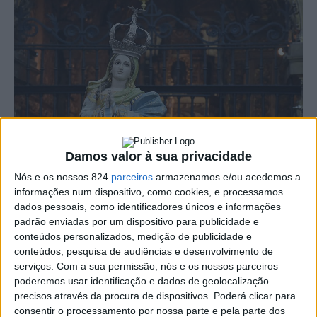
Damos valor à sua privacidade
Nós e os nossos 824
parceiros
armazenamos e/ou acedemos a
informações num dispositivo, como cookies, e processamos
dados pessoais, como identificadores únicos e informações
Nos dias 7 e 8 de Dezembro, o Município do Crato
padrão enviadas por um dispositivo para publicidade e
conteúdos personalizados, medição de publicidade e
acolhe a Solenidade à Nossa Senhora da Conceição,
conteúdos, pesquisa de audiências e desenvolvimento de
Padroeira do Crato.
serviços.
Com a sua permissão, nós e os nossos parceiros
poderemos usar identificação e dados de geolocalização
precisos através da procura de dispositivos. Poderá clicar para
As celebrações têm início no sábado, 7 de Setembro,
consentir o processamento por nossa parte e pela parte dos