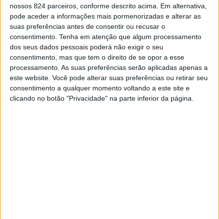
nossos 824 parceiros, conforme descrito acima. Em alternativa,
com a inauguração da exposição temporária “Crato
pode aceder a informações mais pormenorizadas e alterar as
suas preferências antes de consentir ou recusar o
Megalítico”, no Mosteiro de Santa Maria de Flor da
consentimento.
Tenha em atenção que algum processamento
Rosa, pelas 16h30, com a curadoria do Museu Municipal
dos seus dados pessoais poderá não exigir o seu
consentimento, mas que tem o direito de se opor a esse
e apresentação pelos Professores Doutores Jorge
processamento. As suas preferências serão aplicadas apenas a
Rodrigues e Paulo Pereira. Pelas 21h00, a Filarmónica
este website. Você pode alterar suas preferências ou retirar seu
consentimento a qualquer momento voltando a este site e
do Crato realiza o concerto comemorativo do dia de
clicando no botão "Privacidade" na parte inferior da página.
Nossa Senhora da Conceição, na Igreja de Santo António,
com a participação especial do grupo “Quarteto em Mim”
e das fadistas Ana Curado e Sara Ouro.
Dia 8 de Dezembro, pelas 10h00, a Filarmónica do Crato
fará uma arruada pelas ruas da vila. Às 15h00 terá lugar
a celebração da Missa seguida da Solene Procissão com