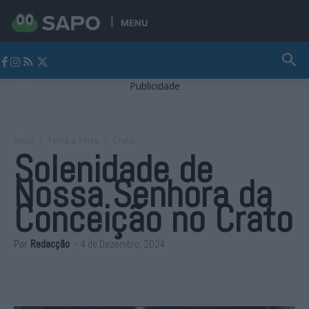
MENU
Jornal Alto Alentejo
Publicidade
Início
Terra a Terra
Crato
Solenidade de
Nossa Senhora da
Conceição no Crato
Por
Redacção
-
4 de Dezembro, 2024