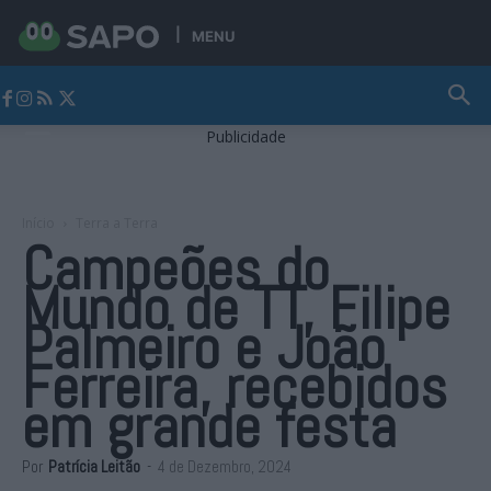
MENU
Jornal Alto Alentejo
Publicidade
Início
Terra a Terra
Campeões do
Mundo de TT, Filipe
Palmeiro e João
Ferreira, recebidos
em grande festa
Por
Patrícia Leitão
-
4 de Dezembro, 2024