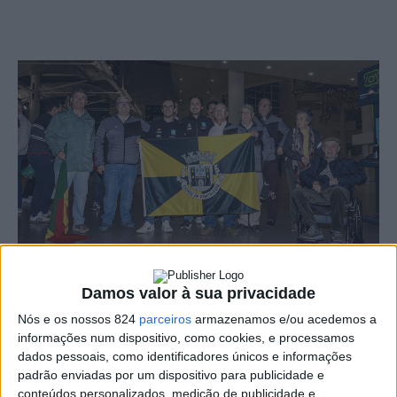
Foto: Álvaro Retratos
Damos valor à sua privacidade
Nós e os nossos 824
parceiros
armazenamos e/ou acedemos a
Foto: Álvaro Retratos
informações num dispositivo, como cookies, e processamos
O piloto de Leiria, João Ferreira, e o navegador
dados pessoais, como identificadores únicos e informações
padrão enviadas por um dispositivo para publicidade e
portalegrense Filipe Palmeiro conseguiram no último
conteúdos personalizados, medição de publicidade e