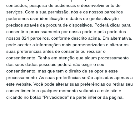
conteúdos, pesquisa de audiências e desenvolvimento de
fim-de-semana mais um feito para o desporto
serviços.
Com a sua permissão, nós e os nossos parceiros
motorizado nacional, que há mais de 20 anos que não
poderemos usar identificação e dados de geolocalização
precisos através da procura de dispositivos. Poderá clicar para
acontecia, com a conquista da Taça do Mundo de Bajas,
consentir o processamento por nossa parte e pela parte dos
nossos 824 parceiros, conforme descrito acima. Em alternativa,
após mais uma grande prova na Baja Dubai.
pode aceder a informações mais pormenorizadas e alterar as
suas preferências antes de consentir ou recusar o
Com este triunfo histórico, numa temporada já recheada
consentimento.
Tenha em atenção que algum processamento
dos seus dados pessoais poderá não exigir o seu
de títulos, a dupla portuguesa conseguiu fazer o pleno e
consentimento, mas que tem o direito de se opor a esse
processamento. As suas preferências serão aplicadas apenas a
deixa uma grande marca na história do todo-o-terreno ao
este website. Você pode alterar suas preferências ou retirar seu
conquistar, no mesmo ano, os títulos de campeões
consentimento a qualquer momento voltando a este site e
clicando no botão "Privacidade" na parte inferior da página.
nacionais, europeus e mundiais.
Filipe Palmeiro e João Ferreira chegaram ontem a
Portugal e foram recebidos, no Aeroporto de Lisboa, com