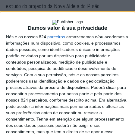
estudo do projecto da Nova Aldeia do Pisão.
Após a adjudicação da obra para a construção da rede de
Damos valor à sua privacidade
infraestruturas primárias do Aproveitamento Hidráulico
Nós e os nossos 824
parceiros
armazenamos e/ou acedemos a
de Fins Múltiplos do Crato – Barragem do Pisão – a um
informações num dispositivo, como cookies, e processamos
dados pessoais, como identificadores únicos e informações
consórcio Ibérico, o projecto passou agora à fase que diz
padrão enviadas por um dispositivo para publicidade e
conteúdos personalizados, medição de publicidade e
respeito àquela que vai ser a nova aldeia, com novas
conteúdos, pesquisa de audiências e desenvolvimento de
construções, infraestruturas e serviços.
serviços.
Com a sua permissão, nós e os nossos parceiros
poderemos usar identificação e dados de geolocalização
precisos através da procura de dispositivos. Poderá clicar para
A aprovação para o lançamento deste concurso público
consentir o processamento por nossa parte e pela parte dos
nossos 824 parceiros, conforme descrito acima. Em alternativa,
decorreu no último Conselho Intermunicipal da CIMAA,
pode aceder a informações mais pormenorizadas e alterar as
que teve lugar na quinta-feira, dia 14, em Castelo de
suas preferências antes de consentir ou recusar o
consentimento.
Tenha em atenção que algum processamento
Vide. A construção da Barragem do Pisão provocará a
dos seus dados pessoais poderá não exigir o seu
consentimento, mas que tem o direito de se opor a esse
submersão da totalidade da actual aldeia de Pisão, que