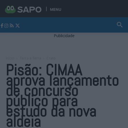
MENU
Jornal Alto Alentejo
Publicidade
Início
Terra a Terra
Crato
Pisão: CIMAA
aprova lançamento
de concurso
público para
estudo da nova
aldeia