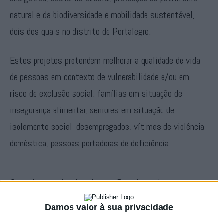
natural e da biodiversidade e mobilidade sustentável,
dois dos quais no distrito de Portalegre.
Estes projetos pretendem melhorar a qualidade de vida
de pessoas em contexto de vulnerabilidade e/ou em
risco de exclusão social: famílias em situação de
insegurança alimentar, seniores em situação de
isolamento social, desempregados, vítimas de violência
doméstica, pessoas portadoras de deficiência.
Os projetos seleccionados em Portalegre demonstram a
diversidade e o impacto do programa, tendo sido
Damos valor à sua privacidade
escolhidas as candidaturas da Escola Profissional de