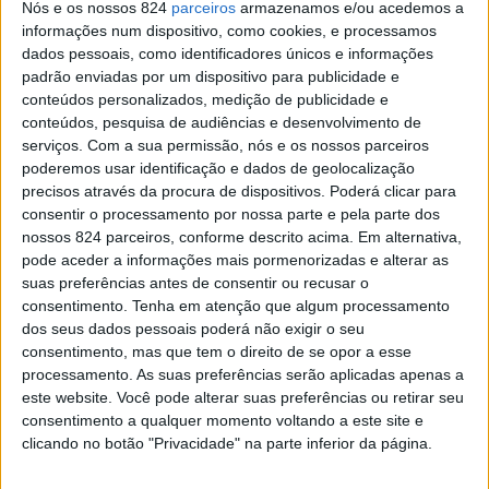
Nós e os nossos 824
parceiros
armazenamos e/ou acedemos a
Desenvolvimento Rural do Alter do Chão e da Santa
informações num dispositivo, como cookies, e processamos
dados pessoais, como identificadores únicos e informações
Casa da Misericórdia de Ponte de Sor, ambas elaboradas
padrão enviadas por um dispositivo para publicidade e
conteúdos personalizados, medição de publicidade e
com o apoio das incubadoras BioBIP e C.BIP do
conteúdos, pesquisa de audiências e desenvolvimento de
Politécnico de Portalegre, que são parceiras da Fundação
serviços.
Com a sua permissão, nós e os nossos parceiros
poderemos usar identificação e dados de geolocalização
EDP neste programa destinado a entidades com e sem
precisos através da procura de dispositivos. Poderá clicar para
fins lucrativos, especialmente nas áreas de apoio social,
consentir o processamento por nossa parte e pela parte dos
nossos 824 parceiros, conforme descrito acima. Em alternativa,
inclusão e eficiência energética, e energias renováveis.
pode aceder a informações mais pormenorizadas e alterar as
suas preferências antes de consentir ou recusar o
consentimento.
Tenha em atenção que algum processamento
O ECAS – Economia, Compostagem, Água e
dos seus dados pessoais poderá não exigir o seu
consentimento, mas que tem o direito de se opor a esse
Sustentabilidade foi o projecto apresentado pela Escola
processamento. As suas preferências serão aplicadas apenas a
Profissional de Desenvolvimento Rural do Alter do Chão,
este website. Você pode alterar suas preferências ou retirar seu
consentimento a qualquer momento voltando a este site e
que conta com a Tertuliatroféu como parceira, e visa
clicando no botão "Privacidade" na parte inferior da página.
promover o uso eficiente da água e a valorização de