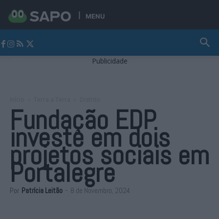
MENU
Jornal Alto Alentejo
Publicidade
Início
Terra a Terra
Distrito
Fundação EDP
investe em dois
projetos sociais em
Portalegre
Por
Patrícia Leitão
-
8 de Novembro, 2024