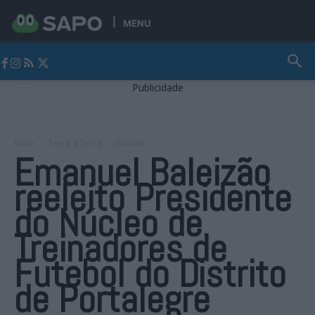
MENU
Jornal Alto Alentejo
Publicidade
Início
Terra a Terra
Distrito
Emanuel Baleizão
reeleito Presidente
do Núcleo de
Treinadores de
Futebol do Distrito
de Portalegre