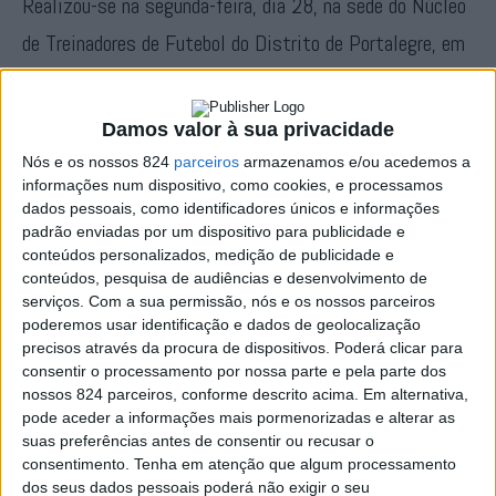
Realizou-se na segunda-feira, dia 28, na sede do Núcleo
de Treinadores de Futebol do Distrito de Portalegre, em
Ponte de Sor, o acto eleitoral para eleger os novos
órgãos sociais da entidade, com os sócios votantes a
Damos valor à sua privacidade
elegerem, por unanimidade, a única lista que se
Nós e os nossos 824
parceiros
armazenamos e/ou acedemos a
informações num dispositivo, como cookies, e processamos
apresentou a sufrágio, liderada por Emanuel Baleizão,
dados pessoais, como identificadores únicos e informações
que foi assim reeleito para o seu quinto mandato à
padrão enviadas por um dispositivo para publicidade e
conteúdos personalizados, medição de publicidade e
frente dos destinos da entidade de classe dos
conteúdos, pesquisa de audiências e desenvolvimento de
treinadores de futebol e de futsal do distrito de
serviços.
Com a sua permissão, nós e os nossos parceiros
poderemos usar identificação e dados de geolocalização
Portalegre.
precisos através da procura de dispositivos. Poderá clicar para
consentir o processamento por nossa parte e pela parte dos
nossos 824 parceiros, conforme descrito acima. Em alternativa,
Crescimento, sustentabilidade e representatividade são
pode aceder a informações mais pormenorizadas e alterar as
suas preferências antes de consentir ou recusar o
as três grandes premissas para o novo mandato, e
consentimento.
Tenha em atenção que algum processamento
segundo Emanuel Baleizão «o aumento do número de
dos seus dados pessoais poderá não exigir o seu