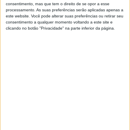
consentimento, mas que tem o direito de se opor a esse
associados, uma gestão eficiente para garantir a
processamento. As suas preferências serão aplicadas apenas a
sustentabilidade da instituição e a presença do Núcleo
este website. Você pode alterar suas preferências ou retirar seu
consentimento a qualquer momento voltando a este site e
de Treinadores nos grandes círculos de decisão nacional
clicando no botão "Privacidade" na parte inferior da página.
da classe de treinadores, são as apostas fortes para os
próximos três anos».
A noite fica também marcada pela homenagem a António
Landeiro, que finaliza o seu percurso de vinte anos na
qualidade de Presidente da Assembleia Geral do Núcleo
de Treinadores de Futebol do Distrito de Portalegre, o
qual foi um dos fundadores e principais impulsionadores
para o nascimento da entidade. António Landeiro foi
agraciado com uma salva e ovacionado veemente por