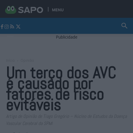
MENU
Jornal Alto Alentejo
Publicidade
Início
Opinião
Um terço dos AVC
é causado por
fatores de risco
evitáveis
Artigo de Opinião de Tiago Gregório – Núcleo de Estudos da Doença
Vascular Cerebral da SPMI