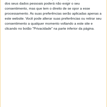
melhorias quer no acesso aos cuidados de saúde quer no
dos seus dados pessoais poderá não exigir o seu
consentimento, mas que tem o direito de se opor a esse
tratamento prestado aos doentes em Portugal, ainda
processamento. As suas preferências serão aplicadas apenas a
este website. Você pode alterar suas preferências ou retirar seu
existe muito caminho a percorrer. Sabemos que, dos
consentimento a qualquer momento voltando a este site e
doentes internados por AVC, menos de metade são
clicando no botão "Privacidade" na parte inferior da página.
internados numa Unidade de AVC, menos de 10% dos
doentes com AVC isquémico realizam terapêutica
trombolitica e pouco mais de 10% são submetidos a
tratamento endovascular. Sendo estes os pilares do
tratamento nos doentes com AVC isquémico agudo, urge
melhorar estes números.
O primeiro passo passa pela prevenção. Cerca de um
terço dos AVCs é causado por sete fatores de risco