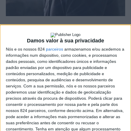
Comemora-se no dia 29 de outubro o Dia Mundial do
Acidente Vascular Cerebral (AVC). Apesar de todos os
Damos valor à sua privacidade
avanços tecnológicos, com novos dispositivos e
Nós e os nossos 824
parceiros
armazenamos e/ou acedemos a
informações num dispositivo, como cookies, e processamos
fármacos para o seu tratamento, assim como
dados pessoais, como identificadores únicos e informações
terapêuticas mais eficazes na sua prevenção, o AVC
padrão enviadas por um dispositivo para publicidade e
conteúdos personalizados, medição de publicidade e
continua a ser a principal causa de morte e invalidez em
conteúdos, pesquisa de audiências e desenvolvimento de
serviços.
Com a sua permissão, nós e os nossos parceiros
Portugal.
poderemos usar identificação e dados de geolocalização
precisos através da procura de dispositivos. Poderá clicar para
Globalmente, o número total de AVC aumentou, sendo
consentir o processamento por nossa parte e pela parte dos
nossos 824 parceiros, conforme descrito acima. Em alternativa,
este aumento mais marcado na população acima dos 70
pode aceder a informações mais pormenorizadas e alterar as
suas preferências antes de consentir ou recusar o
anos e nos países menos desenvolvidos. Apesar de
consentimento.
Tenha em atenção que algum processamento