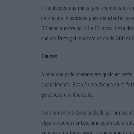
articulações das mãos, pés, membros ou col
psoriática. A psoríase pode manifestar-se 
30 anos e entre os 50 e 60 anos. Esta doe
que em Portugal existam cerca de 300 mil
Causas
A psoríase pode aparecer em qualquer parte
aparecimento. Esta é uma doença multifato
genéticos e ambientais.
Normalmente é desencadeada por um aconte
alguns medicamentos, uma queimadura solar
seja, de uma forma geral, o aparecimento d