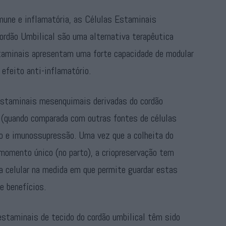
mune e inflamatória, as Células Estaminais
rdão Umbilical são uma alternativa terapêutica
taminais apresentam uma forte capacidade de modular
 efeito anti-inflamatório.
 estaminais mesenquimais derivadas do cordão
 (quando comparada com outras fontes de células
ão e imunossupressão. Uma vez que a colheita do
 momento único (no parto), a criopreservação tem
ia celular na medida em que permite guardar estas
e benefícios.
 estaminais de tecido do cordão umbilical têm sido