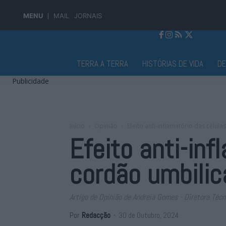
MENU
MAIL
JORNAIS
Jornal Alto Alentejo
TERRA A TERRA
HISTÓRIAS DE VIDA
D
Publicidade
Início
Opinião
Efeito anti-inflamatório das célul
Efeito anti-in
cordão umbilic
Artigo de Opinião de Andreia Gomes - Diretora Téc
Por
Redacção
-
30 de Outubro, 2024