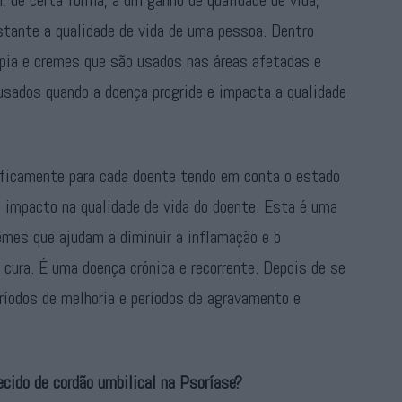
, de certa forma, a um ganho de qualidade de vida,
tante a qualidade de vida de uma pessoa. Dentro
pia e cremes que são usados nas áreas afetadas e
usados quando a doença progride e impacta a qualidade
cificamente para cada doente tendo em conta o estado
o impacto na qualidade de vida do doente. Esta é uma
emes que ajudam a diminuir a inflamação e o
cura. É uma doença crónica e recorrente. Depois de se
eríodos de melhoria e períodos de agravamento e
ecido de cordão umbilical na Psoríase?