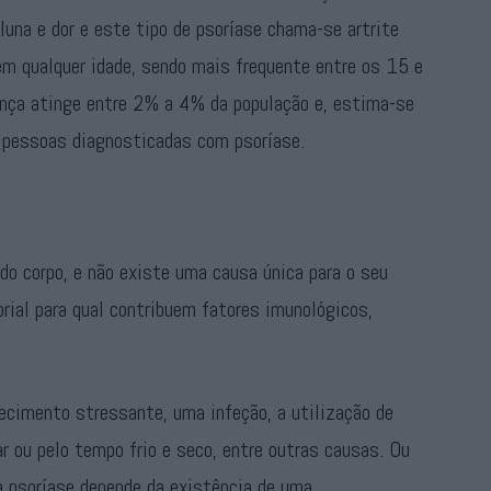
una e dor e este tipo de psoríase chama-se artrite
em qualquer idade, sendo mais frequente entre os 15 e
nça atinge entre 2% a 4% da população e, estima-se
 pessoas diagnosticadas com psoríase.
 do corpo, e não existe uma causa única para o seu
rial para qual contribuem fatores imunológicos,
cimento stressante, uma infeção, a utilização de
 ou pelo tempo frio e seco, entre outras causas. Ou
a psoríase depende da existência de uma