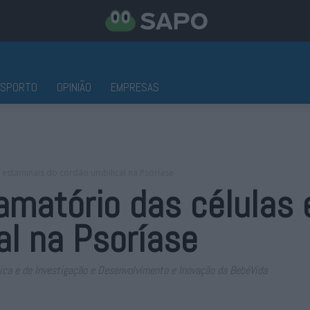
ESPORTO
OPINIÃO
EMPRESAS
as estaminais do cordão umbilical na Psoríase
flamatório das células
al na Psoríase
nica e de Investigação e Desenvolvimento e Inovação da BebéVida