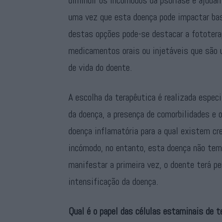
diminuir os incómodos da psoríase e ajudam
uma vez que esta doença pode impactar bas
destas opções pode-se destacar a fototera
medicamentos orais ou injetáveis que são 
de vida do doente.
A escolha da terapêutica é realizada espe
da doença, a presença de comorbilidades e 
doença inflamatória para a qual existem cr
incómodo, no entanto, esta doença não tem 
manifestar a primeira vez, o doente terá p
intensificação da doença.
Qual é o papel das células estaminais de t