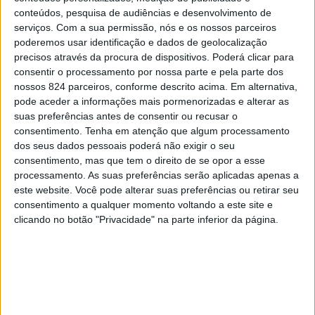
conteúdos, pesquisa de audiências e desenvolvimento de
de euros, o mais alto de sempre desta Comunidade.
serviços.
Com a sua permissão, nós e os nossos parceiros
poderemos usar identificação e dados de geolocalização
Este valor reflecte as competências que têm vindo a ser
precisos através da procura de dispositivos. Poderá clicar para
descentralizadas para a CIMAA, nas várias áreas de
consentir o processamento por nossa parte e pela parte dos
nossos 824 parceiros, conforme descrito acima. Em alternativa,
intervenção, mas sobretudo o investimento necessário
pode aceder a informações mais pormenorizadas e alterar as
para o início da construção das infra-estruturas
suas preferências antes de consentir ou recusar o
consentimento.
Tenha em atenção que algum processamento
primárias do projecto de Aproveitamento Hidráulico de
dos seus dados pessoais poderá não exigir o seu
consentimento, mas que tem o direito de se opor a esse
Fins Múltiplos do Crato – Barragem do Pisão.
processamento. As suas preferências serão aplicadas apenas a
No âmbito deste projecto estruturante para o Alto
este website. Você pode alterar suas preferências ou retirar seu
consentimento a qualquer momento voltando a este site e
Alentejo, foi a provada a abertura de vários
clicando no botão "Privacidade" na parte inferior da página.
procedimentos necessários para continuar a transformar
o Projecto de Fins Múltiplos do Crato numa realidade
para o desenvolvimento do nosso território,
nomeadamente, o estudo de topografia e cadastro da