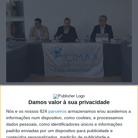
O Posto de Turismo da Fonte Nova, em Campo Maior,
Damos valor à sua privacidade
recebeu no dia 17 de Outubro, a reunião ordinária do
Nós e os nossos 824
parceiros
armazenamos e/ou acedemos a
Conselho Intermunicipal da CIMAA. Nesta reunião foram
informações num dispositivo, como cookies, e processamos
dados pessoais, como identificadores únicos e informações
aprovados por unanimidade o plano de acção e o
padrão enviadas por um dispositivo para publicidade e
Orçamento para 2025, cifrado em cerca de 85,5 milhões
conteúdos personalizados, medição de publicidade e