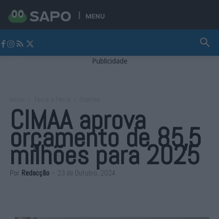
MENU
Jornal Alto Alentejo
Publicidade
Início
Terra a Terra
Distrito
CIMAA aprova
orçamento de 85,5
milhões para 2025
Por
Redacção
-
23 de Outubro, 2024