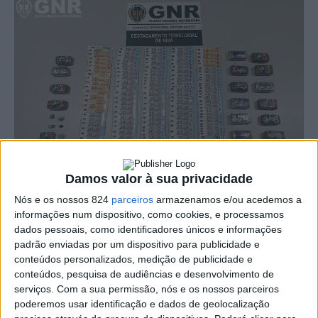
Damos valor à sua privacidade
Nós e os nossos 824
parceiros
armazenamos e/ou acedemos a
informações num dispositivo, como cookies, e processamos
dados pessoais, como identificadores únicos e informações
A GNR deteve na segunda-feira, dia 21, no concelho de
padrão enviadas por um dispositivo para publicidade e
conteúdos personalizados, medição de publicidade e
Castelo de Vide, um homem de 53 anos por tráfico de
conteúdos, pesquisa de audiências e desenvolvimento de
serviços.
Com a sua permissão, nós e os nossos parceiros
droga.
poderemos usar identificação e dados de geolocalização