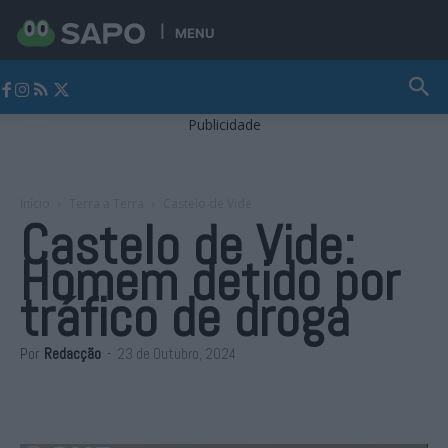
MENU
Jornal Alto Alentejo
Publicidade
Início
Terra a Terra
Castelo de Vide
Castelo de Vide:
Homem detido por
tráfico de droga
Por
Redacção
-
23 de Outubro, 2024