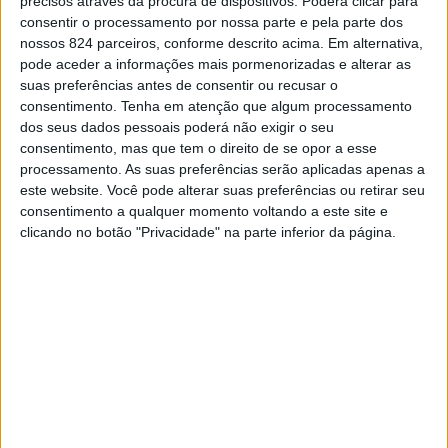
precisos através da procura de dispositivos. Poderá clicar para
Em comunicado, o Comando Territorial de Portalegre
consentir o processamento por nossa parte e pela parte dos
nossos 824 parceiros, conforme descrito acima. Em alternativa,
adianta que a detenção ocorreu na sequência de uma
pode aceder a informações mais pormenorizadas e alterar as
suas preferências antes de consentir ou recusar o
investigação por tráfico de estupefacientes que decorria
consentimento.
Tenha em atenção que algum processamento
há cerca de um ano, tendo os militares efectuado
dos seus dados pessoais poderá não exigir o seu
consentimento, mas que tem o direito de se opor a esse
diligências policiais que culminaram no cumprimento de
processamento. As suas preferências serão aplicadas apenas a
este website. Você pode alterar suas preferências ou retirar seu
três mandados de busca, duas domiciliárias e uma em
consentimento a qualquer momento voltando a este site e
veículo.
clicando no botão "Privacidade" na parte inferior da página.
No seguimento das buscas foram apreendidas 3 878
doses de haxixe, 3.900 euros em dinheiro, um telemóvel,
uma balança de precisão e diverso material relacionado
com o tráfico de estupefacientes.