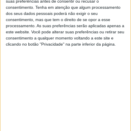
contra a gripe sazonal. Recomenda-se também que se
suas preferências antes de consentir ou recusar o
consentimento.
Tenha em atenção que algum processamento
adotem regras de etiqueta respiratória, semelhantes às
dos seus dados pessoais poderá não exigir o seu
aconselhadas durante a pandemia de COVID-19,
consentimento, mas que tem o direito de se opor a esse
processamento. As suas preferências serão aplicadas apenas a
nomeadamente a utilização de máscara facial em caso
este website. Você pode alterar suas preferências ou retirar seu
consentimento a qualquer momento voltando a este site e
de sintomas respiratórios e a higienização das mãos.
clicando no botão "Privacidade" na parte inferior da página.
Um outro fator relacionado como Outono e o Inverno, é a
diminuição da temperatura do ar ambiente. Sabe-se que a
inalação de ar frio pode induzir o aparecimento de
broncoespasmo, pelo que a prática de atividades ao ar
livre nos dias mais frios deve ser evitada ou efetuada
com cuidados especiais. As pessoas com asma que
habitem em casas frias, deverão procurar manter a
temperatura ambiente na zona de conforto, que se situa