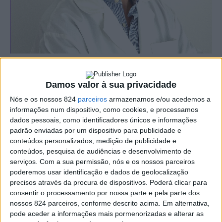
Com a chegada do Outono e do Inverno, quem tem asma,
Damos valor à sua privacidade
pode enfrentar desafios adicionais que exigem cuidados
Nós e os nossos 824
parceiros
armazenamos e/ou acedemos a
específicos para garantir o controlo da doença e manter
informações num dispositivo, como cookies, e processamos
dados pessoais, como identificadores únicos e informações
uma boa qualidade de vida.
padrão enviadas por um dispositivo para publicidade e
conteúdos personalizados, medição de publicidade e
conteúdos, pesquisa de audiências e desenvolvimento de
Durante este período do ano existe uma maior incidência
serviços.
Com a sua permissão, nós e os nossos parceiros
de infeções respiratórias virais, que constituem uma das
poderemos usar identificação e dados de geolocalização
precisos através da procura de dispositivos. Poderá clicar para
principais causas de agudização da asma. Por este
consentir o processamento por nossa parte e pela parte dos
motivo, é recomendado a muitos doentes que se vacinem
nossos 824 parceiros, conforme descrito acima. Em alternativa,
pode aceder a informações mais pormenorizadas e alterar as