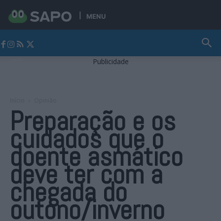
MENU
Jornal Alto Alentejo
Publicidade
Início
Opinião
Preparação e os
cuidados que o
doente asmático
deve ter com a
chegada do
outono/inverno