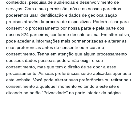
conteúdos, pesquisa de audiências e desenvolvimento de
serviços.
Com a sua permissão, nós e os nossos parceiros
De acordo com o Instituto Português do Mar e da
poderemos usar identificação e dados de geolocalização
precisos através da procura de dispositivos. Poderá clicar para
Atmosfera, «a instabilidade atmosférica prevista para
consentir o processamento por nossa parte e pela parte dos
nossos 824 parceiros, conforme descrito acima. Em alternativa,
esta tarde cria condições ao nível local para que os
pode aceder a informações mais pormenorizadas e alterar as
incêndios em curso possam originar nuvens do tipo
suas preferências antes de consentir ou recusar o
consentimento.
Tenha em atenção que algum processamento
pirocúmulo, que têm potencial para alterar o regime de
dos seus dados pessoais poderá não exigir o seu
ventos no local»
consentimento, mas que tem o direito de se opor a esse
processamento. As suas preferências serão aplicadas apenas a
este website. Você pode alterar suas preferências ou retirar seu
Esta sucessão de eventos, com a ocorrência de
consentimento a qualquer momento voltando a este site e
clicando no botão "Privacidade" na parte inferior da página.
precipitação forte, nos próximos dias, em regiões que
ficaram vulneráveis após os incêndios recentes, com a
consequente perda de coberto vegetal, aumentam o risco
associado a potenciais escorrências.