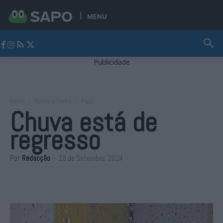
MENU
Jornal Alto Alentejo
Publicidade
Início
Terra a Terra
País
Chuva está de
regresso
Por
Redacção
-
19 de Setembro, 2024