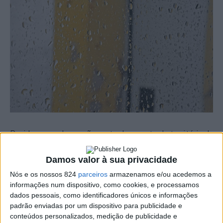
Devido a uma depressão centrada a oeste do território do
Continente e de um vale depressionário em altitude com
Damos valor à sua privacidade
deslocamento para sul/sudoeste, prevê-se para a tarde
Nós e os nossos 824
parceiros
armazenamos e/ou acedemos a
desta quinta-feira, dia 19, a ocorrência de aguaceiros
informações num dispositivo, como cookies, e processamos
dados pessoais, como identificadores únicos e informações
dispersos, por vezes acompanhadas de trovoada e
padrão enviadas por um dispositivo para publicidade e
rajadas convectivas, sendo mais prováveis no interior.
conteúdos personalizados, medição de publicidade e