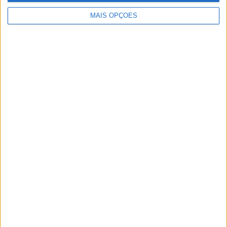
para as regiões Norte e Centro, podendo atingir o interior
MAIS OPÇÕES
destas regiões e influenciar a qualidade do ar.
Publicidade
Publicidade
Publicidade