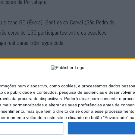
s cores de Portalegre.
Lusitano GC (Évora), Benfica do Corval (São Pedro do
erão cerca de 130 participantes entre os escalões
o realizarão três jogos cada.
ousa Lima em campo sintético, com jogos nos dois
ações num dispositivo, como cookies, e processamos dados pessoais,
Publicidade
ão de publicidade e conteúdos, pesquisa de audiências e desenvolvime
ravés da procura de dispositivos. Poderá clicar para consentir o proc
s mais pormenorizadas e alterar as suas preferências antes de consent
nsentimento, mas que tem o direito de se opor a esse processamento. 
uer momento voltando a este site e clicando no botão "Privacidade" na 