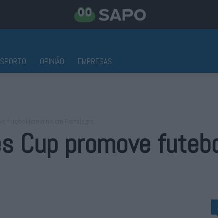
ESPORTO
OPINIÃO
EMPRESAS
e futebol feminino em Portalegre
es Cup promove futeb