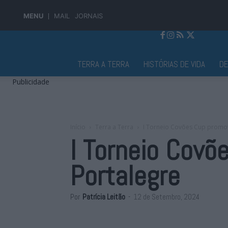
MENU
MAIL
JORNAIS
Jornal Alto Alentejo
TERRA A TERRA
HISTÓRIAS DE VIDA
D
Publicidade
Início
Terra a Terra
I Torneio Covões Cup promov
I Torneio Covõ
Portalegre
Por
Patrícia Leitão
-
12 de Setembro, 2024