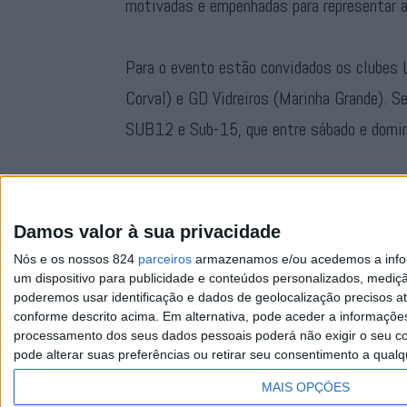
motivadas e empenhadas para representar a
Para o evento estão convidados os clubes 
Corval) e GD Vidreiros (Marinha Grande). S
SUB12 e Sub-15, que entre sábado e doming
Os jogos terão lugar no Estádio Eduardo S
campos.
Damos valor à sua privacidade
Nós e os nossos 824
parceiros
armazenamos e/ou acedemos a inform
um dispositivo para publicidade e conteúdos personalizados, mediç
poderemos usar identificação e dados de geolocalização precisos at
conforme descrito acima. Em alternativa, pode aceder a informaçõe
processamento dos seus dados pessoais poderá não exigir o seu co
pode alterar suas preferências ou retirar seu consentimento a qualq
Facebook
Instagram
RSS
X
MAIS OPÇÕES