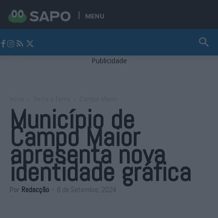
MENU
Jornal Alto Alentejo
Publicidade
Início
Terra a Terra
Campo Maior
Município de
Campo Maior
apresenta nova
identidade gráfica
Por
Redacção
-
6 de Setembro, 2024