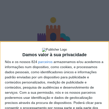
Damos valor à sua privacidade
Nós e os nossos 824
parceiros
armazenamos e/ou acedemos a
informações num dispositivo, como cookies, e processamos
dados pessoais, como identificadores únicos e informações
padrão enviadas por um dispositivo para publicidade e
conteúdos personalizados, medição de publicidade e
O Município de Campo Maior tem a partir de hoje, dia 6
conteúdos, pesquisa de audiências e desenvolvimento de
de Setembro, uma nova identidade gráfica que será a
serviços.
Com a sua permissão, nós e os nossos parceiros
poderemos usar identificação e dados de geolocalização
nova imagem institucional do Município.
precisos através da procura de dispositivos. Poderá clicar para
consentir o processamento por nossa parte e pela parte dos