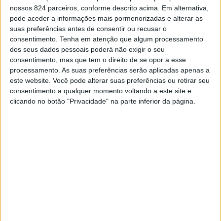
nossos 824 parceiros, conforme descrito acima. Em alternativa,
Intimamente associada à marca turística “Onde Tudo Se
pode aceder a informações mais pormenorizadas e alterar as
suas preferências antes de consentir ou recusar o
Faz Flor”, que foi acolhida com grande entusiasmo por
consentimento.
Tenha em atenção que algum processamento
todos os campomaiorenses, esta nova imagem gráfica,
dos seus dados pessoais poderá não exigir o seu
consentimento, mas que tem o direito de se opor a esse
vem complementar o trabalho desenvolvido nos últimos
processamento. As suas preferências serão aplicadas apenas a
anos em termos de identidade.
este website. Você pode alterar suas preferências ou retirar seu
consentimento a qualquer momento voltando a este site e
clicando no botão "Privacidade" na parte inferior da página.
Uma das faces mais visíveis desta mudança poderá ser
verificada no novo site do Município, que se mantém
em
www.cm-campo-maior.pt
, que também entra em
funcionamento no dia de hoje, mas também nas redes
sociais, em toda a comunicação institucional da
autarquia e, de forma gradual, na frota de veículos
municipais.