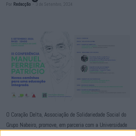
Por
Redacção
-
3 de Setembro, 2024
O Coração Delta, Associação de Solidariedade Social do
Grupo Nabeiro, promove, em parceria com a Universidade
de Évora, no próximo dia 5 de Setembro, em Campo