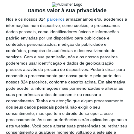
Maior, a 3ª Conferência Manuel Ferreira Patrício. Com o
Damos valor à sua privacidade
tema “Novos Caminhos para uma Educação Integrada,”
Nós e os nossos 824
parceiros
armazenamos e/ou acedemos a
informações num dispositivo, como cookies, e processamos
esta conferência, trará à discussão a importância da
dados pessoais, como identificadores únicos e informações
padrão enviadas por um dispositivo para publicidade e
educação física para concretizar o ideal de Escola como
conteúdos personalizados, medição de publicidade e
Oficina da Humanidade, além de explorar a intersecção
conteúdos, pesquisa de audiências e desenvolvimento de
serviços.
Com a sua permissão, nós e os nossos parceiros
entre tecnologia e criatividade no processo de
poderemos usar identificação e dados de geolocalização
aprendizagem, com destaque para o Programa Tumo.
precisos através da procura de dispositivos. Poderá clicar para
consentir o processamento por nossa parte e pela parte dos
nossos 824 parceiros, conforme descrito acima. Em alternativa,
Durante a Conferência, será ainda assinado o protocolo
pode aceder a informações mais pormenorizadas e alterar as
suas preferências antes de consentir ou recusar o
de colaboração entre o Coração Delta, a Universidade de
consentimento.
Tenha em atenção que algum processamento
Évora e a Comissão Liquidatária da AEPEC (Associação
dos seus dados pessoais poderá não exigir o seu
consentimento, mas que tem o direito de se opor a esse
de Educação Pluridimensional e da Escola Cultural), com
processamento. As suas preferências serão aplicadas apenas a
este website. Você pode alterar suas preferências ou retirar seu
o objectivo de proceder ao tratamento dos inéditos
consentimento a qualquer momento voltando a este site e