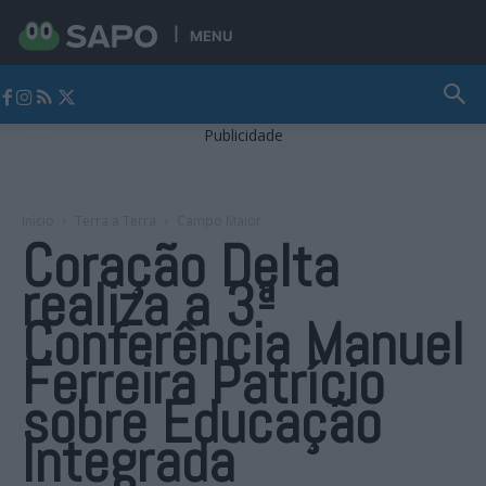
MENU
Jornal Alto Alentejo
Publicidade
Início
Terra a Terra
Campo Maior
Coração Delta
realiza a 3ª
Conferência Manuel
Ferreira Patrício
sobre Educação
Integrada