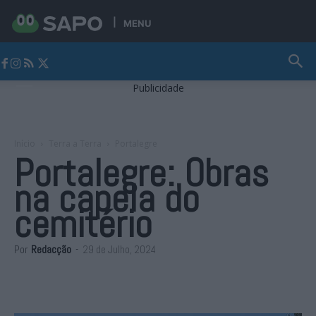
MENU
Jornal Alto Alentejo
Publicidade
Início
Terra a Terra
Portalegre
Portalegre: Obras
na capela do
cemitério
Por
Redacção
-
29 de Julho, 2024