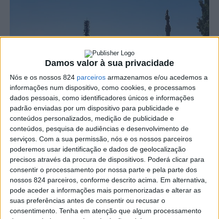
Damos valor à sua privacidade
Nós e os nossos 824
parceiros
armazenamos e/ou acedemos a
informações num dispositivo, como cookies, e processamos
dados pessoais, como identificadores únicos e informações
padrão enviadas por um dispositivo para publicidade e
conteúdos personalizados, medição de publicidade e
conteúdos, pesquisa de audiências e desenvolvimento de
serviços.
Com a sua permissão, nós e os nossos parceiros
poderemos usar identificação e dados de geolocalização
O Município de Portalegre vai investir cerca de 25 mil
precisos através da procura de dispositivos. Poderá clicar para
consentir o processamento por nossa parte e pela parte dos
euros na remodelação da cobertura da capela do
nossos 824 parceiros, conforme descrito acima. Em alternativa,
pode aceder a informações mais pormenorizadas e alterar as
cemitério, tendo por objectivo a refuncionalização
suas preferências antes de consentir ou recusar o
daquele espaço que se encontra encerrado há vários anos.
consentimento.
Tenha em atenção que algum processamento