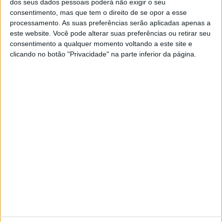
dos seus dados pessoais poderá não exigir o seu
consentimento, mas que tem o direito de se opor a esse
O auto de consignação foi assinado esta segunda-feira,
processamento. As suas preferências serão aplicadas apenas a
este website. Você pode alterar suas preferências ou retirar seu
dia 29, e a obra, que ficará a cargo de José Pereira da
consentimento a qualquer momento voltando a este site e
Silva, empresário em nome individual, consiste na
clicando no botão "Privacidade" na parte inferior da página.
substituição de toda a cobertura e respectiva estrutura
de madeira, o que implica a remoção de cobertura
existente e estrutura de suporte, bem como a execução
de novas coberturas e a execução de beirados.
Esta obra tem um prazo de execução de 45 dias.
Publicidade
Publicidade