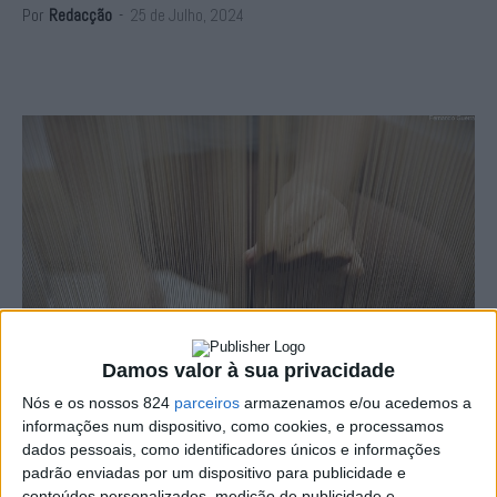
Por
Redacção
-
25 de Julho, 2024
Damos valor à sua privacidade
Nós e os nossos 824
parceiros
armazenamos e/ou acedemos a
informações num dispositivo, como cookies, e processamos
Foto Fernando Guerra / Manufactura de Tapeçarias de Portalegre
dados pessoais, como identificadores únicos e informações
padrão enviadas por um dispositivo para publicidade e
A Câmara de Portalegre tem em curso um procedimento
conteúdos personalizados, medição de publicidade e