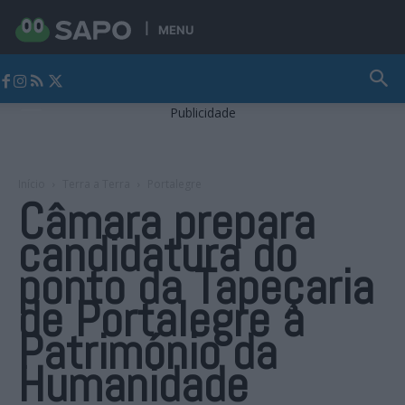
MENU
Jornal Alto Alentejo
Publicidade
Início
Terra a Terra
Portalegre
Câmara prepara
candidatura do
ponto da Tapeçaria
de Portalegre a
Património da
Humanidade