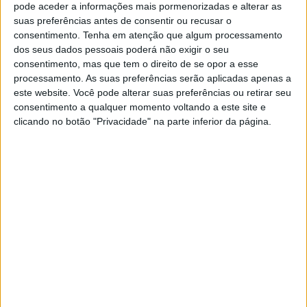
pode aceder a informações mais pormenorizadas e alterar as
suas preferências antes de consentir ou recusar o
Na 13.ª edição da FAE, o palco principal recebe
consentimento.
Tenha em atenção que algum processamento
dos seus dados pessoais poderá não exigir o seu
espectáculos que preveem atrair milhares de visitantes
consentimento, mas que tem o direito de se opor a esse
processamento. As suas preferências serão aplicadas apenas a
ao Rossio de Arronches, com nomes como David Antunes,
este website. Você pode alterar suas preferências ou retirar seu
no dia 11, Hybrid Theory, dia 12, Mickael Carreira, dia
consentimento a qualquer momento voltando a este site e
clicando no botão "Privacidade" na parte inferior da página.
13, e Os Quatro e Meia, a fechar em beleza esta edição.
Para além de receber grandes nomes nacionais, a FAE é
palco para o talento local, com a actuação dos músicos
do concelho, entre os quais o Grupo Verde Maio, Grupo
das Pedrinhas de Arronches e Grupo Coral Vozes à
Janela. As quatro noites de festa culminam com as
actuações dos DJs Quim das Remisturas, DJ Brat,