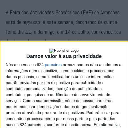
A Feira das Actividades Económicas (FAE) de Arronches
está de regresso já esta semana, decorrendo de quinta-
feira, dia 11, a domingo, dia 14 de Julho, com concertos
de alguns dos grandes nomes da música portuguesa,
mais de 150 expositores locais e o tributo à
Damos valor à sua privacidade
gastronomia típica da região.
Nós e os nossos 824
parceiros
armazenamos e/ou acedemos a
informações num dispositivo, como cookies, e processamos
O recinto abre portas no dia 11, pelas 18h, com um
dados pessoais, como identificadores únicos e informações
padrão enviadas por um dispositivo para publicidade e
momento inaugural que contará com intervenções do
conteúdos personalizados, medição de publicidade e
conteúdos, pesquisa de audiências e desenvolvimento de
presidente da Câmara Municipal de Arronches, João
serviços.
Com a sua permissão, nós e os nossos parceiros
Crespo, e do ministro Adjunto e da Coesão Territorial,
poderemos usar identificação e dados de geolocalização
precisos através da procura de dispositivos. Poderá clicar para
Miguel Castro Almeida, na presença de entidades de
consentir o processamento por nossa parte e pela parte dos
nossos 824 parceiros, conforme descrito acima. Em alternativa,
relevo do concelho e da região do Alentejo.