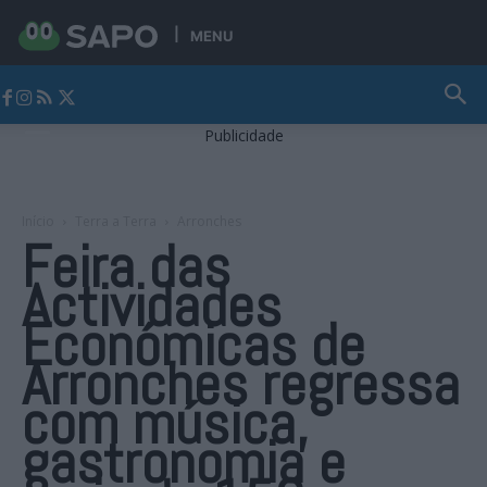
MENU
Jornal Alto Alentejo
Publicidade
Início
Terra a Terra
Arronches
Feira das
Actividades
Económicas de
Arronches regressa
com música,
gastronomia e