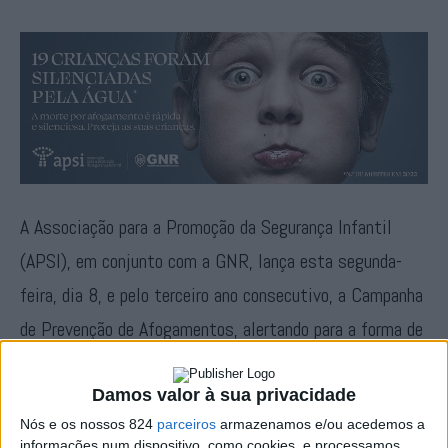
A Associação para a Promoção da Segurança Infantil
(APSI), em conjunto com a GNR, lança esta segunda-
feira, dia 8, e pelo terceiro ano consecutivo, a Campanha
de Prevenção de Afogamentos, alertando para a forma de
ocorrência deste acidente: A morte por afogamento é
rápida e silenciosa!
Damos valor à sua privacidade
Nós e os nossos 824
parceiros
armazenamos e/ou acedemos a
informações num dispositivo, como cookies, e processamos