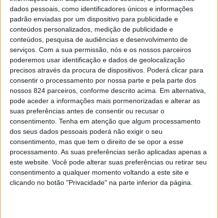
O objectivo é sensibilizar as famílias para a
dados pessoais, como identificadores únicos e informações
importância das regras de segurança a respeitar junto da
padrão enviadas por um dispositivo para publicidade e
conteúdos personalizados, medição de publicidade e
água, nomeadamente, nas praias, rios, barragens,
conteúdos, pesquisa de audiências e desenvolvimento de
serviços.
Com a sua permissão, nós e os nossos parceiros
piscinas ou tanques e dar-lhes a informação certa para
poderemos usar identificação e dados de geolocalização
que possam proteger as suas crianças e alertar para a
precisos através da procura de dispositivos. Poderá clicar para
consentir o processamento por nossa parte e pela parte dos
ínfima quantidade de água que é suficiente para que o
nossos 824 parceiros, conforme descrito acima. Em alternativa,
pode aceder a informações mais pormenorizadas e alterar as
afogamento de uma criança ocorra.
suas preferências antes de consentir ou recusar o
consentimento.
Tenha em atenção que algum processamento
No último triénio de que havia números apurados (2017-
dos seus dados pessoais poderá não exigir o seu
consentimento, mas que tem o direito de se opor a esse
2019), a média de mortes por ano era de 7,3.
processamento. As suas preferências serão aplicadas apenas a
este website. Você pode alterar suas preferências ou retirar seu
consentimento a qualquer momento voltando a este site e
Assustadoramente, essa média mais que duplicou no
clicando no botão "Privacidade" na parte inferior da página.
triénio 2020-2022: 15 mortes por ano. Foram 45
crianças que, neste período, perderam a vida num