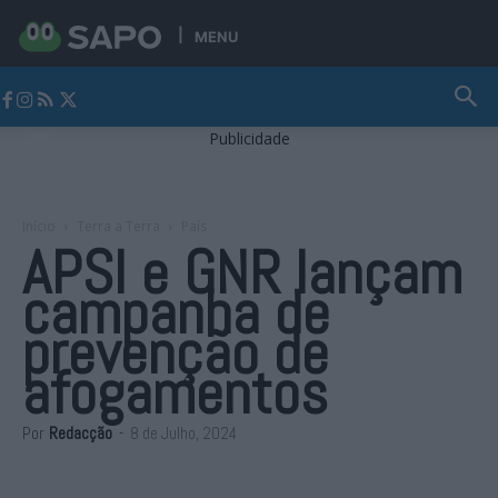
MENU
Jornal Alto Alentejo
Publicidade
Início
Terra a Terra
País
APSI e GNR lançam
campanha de
prevenção de
afogamentos
Por
Redacção
-
8 de Julho, 2024