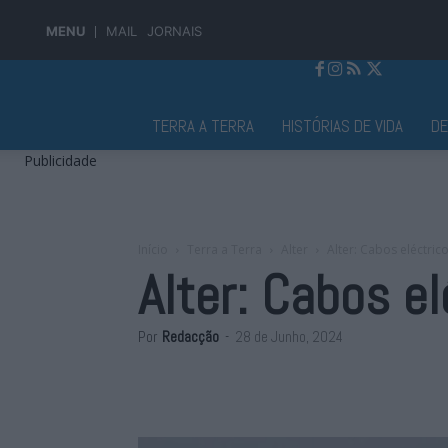
MENU
MAIL
JORNAIS
Jornal Alto Alentejo
TERRA A TERRA
HISTÓRIAS DE VIDA
D
Publicidade
Início
Terra a Terra
Alter
Alter: Cabos eléctri
Alter: Cabos e
Por
Redacção
-
28 de Junho, 2024