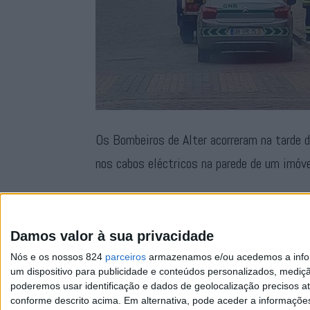
Os Bombeiros de Alter acorreram na tarde d
nos cabos eléctricos na parede de um imóve
O incêndio deflagrou cerca das 15h e para 
operacionais dos Bombeiros e da GNR, apoia
Damos valor à sua privacidade
Nós e os nossos 824
parceiros
armazenamos e/ou acedemos a inform
um dispositivo para publicidade e conteúdos personalizados, mediç
poderemos usar identificação e dados de geolocalização precisos at
conforme descrito acima. Em alternativa, pode aceder a informaçõe