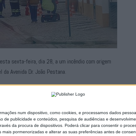
esta sexta-feira, dia 28, a um incêndio com origem
l da Avenida Dr. João Pestana.
o local foram mobilizados um total de seis
dos por três veículos.
ações num dispositivo, como cookies, e processamos dados pessoais,
Publicidade
ão de publicidade e conteúdos, pesquisa de audiências e desenvolvime
ravés da procura de dispositivos. Poderá clicar para consentir o proc
s mais pormenorizadas e alterar as suas preferências antes de consent