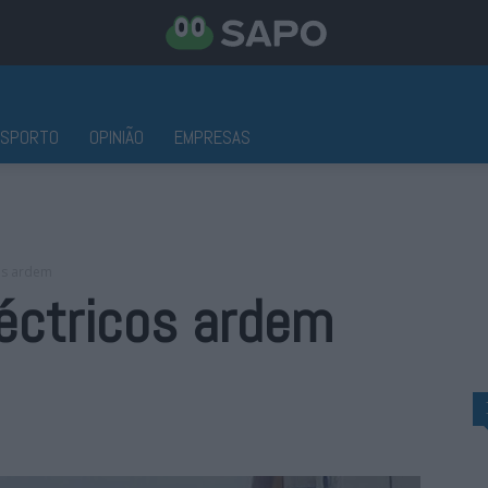
ESPORTO
OPINIÃO
EMPRESAS
cos ardem
léctricos ardem