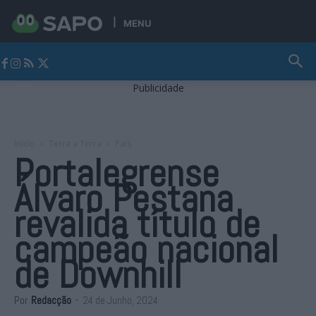
MENU
Jornal Alto Alentejo
Publicidade
Início
Terra a Terra
País
Portalegrense
Álvaro Pestana
revalida título de
campeão nacional
de Downhill
Por
Redacção
-
24 de Junho, 2024