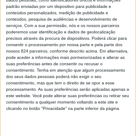
19, que se realizou no domingo, na pista de Prozelo, em
dados pessoais, como identificadores únicos e informações
padrão enviadas por um dispositivo para publicidade e
Arcos de Valdevez. O atleta volta a vencer na modalidade
conteúdos personalizados, medição de publicidade e
conteúdos, pesquisa de audiências e desenvolvimento de
e soma, assim, o terceiro título consecutivo, depois de
serviços.
Com a sua permissão, nós e os nossos parceiros
ter sido campeão de cadetes em 2022 e, no ano anterior,
poderemos usar identificação e dados de geolocalização
precisos através da procura de dispositivos. Poderá clicar para
ter alcançado a vitória entre os juniores.
consentir o processamento por nossa parte e pela parte dos
nossos 824 parceiros, conforme descrito acima. Em alternativa,
pode aceder a informações mais pormenorizadas e alterar as
O norte de Portugal voltou a receber os melhores
suas preferências antes de consentir ou recusar o
atletas de Downhill em Portugal que se puseram à prova
consentimento.
Tenha em atenção que algum processamento
dos seus dados pessoais poderá não exigir o seu
na pista de Prozelo, em Arcos de Valdevez, para
consentimento, mas que tem o direito de se opor a esse
processamento. As suas preferências serão aplicadas apenas a
definirem quem seriam os campeões de 2024. Álvaro
este website. Você pode alterar suas preferências ou retirar seu
Pestana voltou a marcar presença e, tal como nos dois
consentimento a qualquer momento voltando a este site e
clicando no botão "Privacidade" na parte inferior da página.
últimos anos, esteve em destaque. Começou muito bem
quando, ainda na prova de qualificação, estabeleceu logo
a melhor marca. Aí, realce, também, para o facto de ter