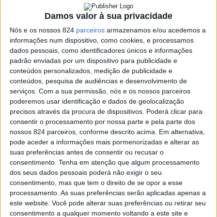
Sob o mote “Vive e age de forma sustentável e segura”,
Damos valor à sua privacidade
o Grupo Nabeiro assinala o Dia Mundial do Ambiente e o
Nós e os nossos 824
parceiros
armazenamos e/ou acedemos a
Dia Mundial da Segurança Alimentar no dia 6 de Junho,
informações num dispositivo, como cookies, e processamos
em Campo Maior, em parceria com a Sociedade Ponto
dados pessoais, como identificadores únicos e informações
padrão enviadas por um dispositivo para publicidade e
Verde, o Electrão, o Município de Campo Maior e os
conteúdos personalizados, medição de publicidade e
conteúdos, pesquisa de audiências e desenvolvimento de
Bombeiros de Campo Maior.
serviços.
Com a sua permissão, nós e os nossos parceiros
poderemos usar identificação e dados de geolocalização
precisos através da procura de dispositivos. Poderá clicar para
A iniciativa é dirigida aos colaboradores da Novadelta e
consentir o processamento por nossa parte e pela parte dos
à população escolar de Campo Maior, estimando-se a
nossos 824 parceiros, conforme descrito acima. Em alternativa,
pode aceder a informações mais pormenorizadas e alterar as
participação de cerca de 300 crianças, com idades entre
suas preferências antes de consentir ou recusar o
os 3 e os 12 anos, do Centro Educativo Alice Nabeiro e
consentimento.
Tenha em atenção que algum processamento
dos seus dados pessoais poderá não exigir o seu
do Agrupamento Escolar.
consentimento, mas que tem o direito de se opor a esse
processamento. As suas preferências serão aplicadas apenas a
este website. Você pode alterar suas preferências ou retirar seu
A partir das 10h e até às 17h, o parque de
consentimento a qualquer momento voltando a este site e