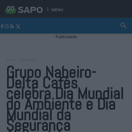
MENU
Jornal Alto Alentejo
Publicidade
Início
Empresas
Grupo Nabeiro-
Delta Cafés
celebra Dia Mundial
do Ambiente e Dia
Mundial da
Segurança