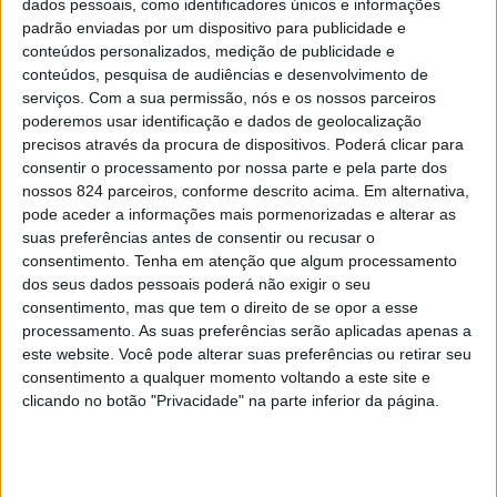
dados pessoais, como identificadores únicos e informações
Elvas, a organização espera que o evento, que decorre
padrão enviadas por um dispositivo para publicidade e
conteúdos personalizados, medição de publicidade e
até domingo e tem entrada livre, junte cerca de 2000
conteúdos, pesquisa de audiências e desenvolvimento de
pessoas.
serviços.
Com a sua permissão, nós e os nossos parceiros
poderemos usar identificação e dados de geolocalização
precisos através da procura de dispositivos. Poderá clicar para
«Estamos muito satisfeitos por voltar a trabalhar com
consentir o processamento por nossa parte e pela parte dos
nossos 824 parceiros, conforme descrito acima. Em alternativa,
as autoridades da cidade de Elvas, que acolhe o nosso
pode aceder a informações mais pormenorizadas e alterar as
suas preferências antes de consentir ou recusar o
congresso no Coliseu Comendador Rondão Almeida»,
consentimento.
Tenha em atenção que algum processamento
refere Eduardo Monteiro, porta-voz local das
dos seus dados pessoais poderá não exigir o seu
consentimento, mas que tem o direito de se opor a esse
Testemunhas de Jeová, acrescentando que «estes
processamento. As suas preferências serão aplicadas apenas a
congressos são um ponto alto do ano para milhares de
este website. Você pode alterar suas preferências ou retirar seu
consentimento a qualquer momento voltando a este site e
pessoas que desejam investigar a mensagem positiva
clicando no botão "Privacidade" na parte inferior da página.
da Bíblia. E é um prazer desfrutar novamente do
programa nesta bonita cidade alentejana»