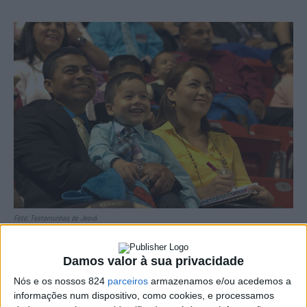
Foto: Testemunhas de Jeová
A partir desta sexta-feira, dia 31 de Maio, as
Damos valor à sua privacidade
Testemunhas de Jeová em Portugal iniciam uma série
Nós e os nossos 824
parceiros
armazenamos e/ou acedemos a
informações num dispositivo, como cookies, e processamos
de congressos com o tema “Pregue as Boas Novas!”. Em