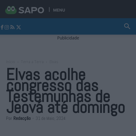
MENU
Jornal Alto Alentejo
Publicidade
Início
Terra a Terra
Elvas
Elvas acolhe
congresso das
Testemunhas de
Jeová até domingo
Por
Redacção
-
31 de Maio, 2024