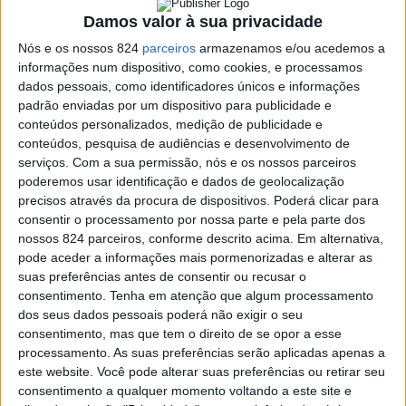
Posto Territorial de Campo Maior e do efectivo do
Damos valor à sua privacidade
Serviço de Proteção da Natureza e do Ambiente
Nós e os nossos 824
parceiros
armazenamos e/ou acedemos a
(SEPNA) do Destacamento Territorial de Elvas, realizou
informações num dispositivo, como cookies, e processamos
dados pessoais, como identificadores únicos e informações
uma acção de fiscalização que permitiu detectar quatro
padrão enviadas por um dispositivo para publicidade e
infrações por falta de registo de quatro canídeos em
conteúdos personalizados, medição de publicidade e
conteúdos, pesquisa de audiências e desenvolvimento de
Campo Maior.
serviços.
Com a sua permissão, nós e os nossos parceiros
poderemos usar identificação e dados de geolocalização
precisos através da procura de dispositivos. Poderá clicar para
No âmbito de uma operação de fiscalização, a qual teve
consentir o processamento por nossa parte e pela parte dos
como objectivo sensibilizar e assegurar o cumprimento
nossos 824 parceiros, conforme descrito acima. Em alternativa,
pode aceder a informações mais pormenorizadas e alterar as
das normas legais relacionadas com os animais de
suas preferências antes de consentir ou recusar o
consentimento.
Tenha em atenção que algum processamento
companhia e assegurar as devidas condições de
dos seus dados pessoais poderá não exigir o seu
segurança e higiene na via pública, os militares da GNR
consentimento, mas que tem o direito de se opor a esse
processamento. As suas preferências serão aplicadas apenas a
detectaram diversos resíduos que se encontravam na via
este website. Você pode alterar suas preferências ou retirar seu
consentimento a qualquer momento voltando a este site e
pública, bem como quatro canídeos de raça