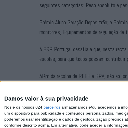
seguintes categorias: Peso absoluto e peso
Prémio Aluno Geração Depositrão; e Prémio 
monitores, Equipamentos de regulação de t
A ERP Portugal desafia a que, nesta recta
escolas, para que todos possam contribuir 
Além da recolha de REEE e RPA, são ao long
criativas pelos alunos, com a preciosa ajud
encaminhamento de resíduos e da economia c
Damos valor à sua privacidade
Nós e os nossos 824
parceiros
armazenamos e/ou acedemos a inform
um dispositivo para publicidade e conteúdos personalizados, mediç
poderemos usar identificação e dados de geolocalização precisos at
conforme descrito acima. Em alternativa, pode aceder a informaçõe