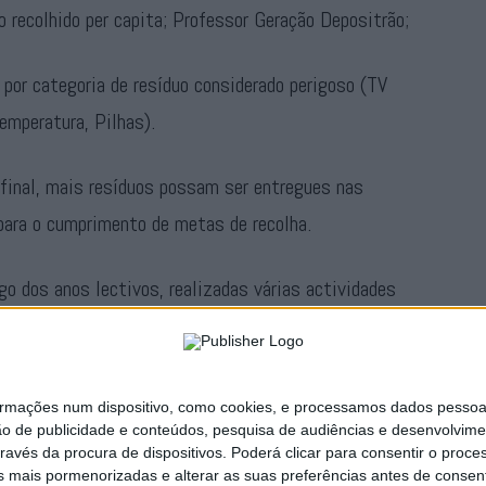
 recolhido per capita; Professor Geração Depositrão;
por categoria de resíduo considerado perigoso (TV
emperatura, Pilhas).
 final, mais resíduos possam ser entregues nas
para o cumprimento de metas de recolha.
o dos anos lectivos, realizadas várias actividades
a dos professores, sobre a importância do
ircular.
ações num dispositivo, como cookies, e processamos dados pessoais,
Publicidade
ão de publicidade e conteúdos, pesquisa de audiências e desenvolvime
ravés da procura de dispositivos. Poderá clicar para consentir o proc
s mais pormenorizadas e alterar as suas preferências antes de consent