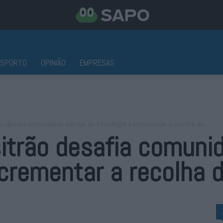
ESPORTO
OPINIÃO
EMPRESAS
 desafia comunidade escolar de Portalegre a incrementar a recolha de...
itrão desafia comunid
ncrementar a recolha 