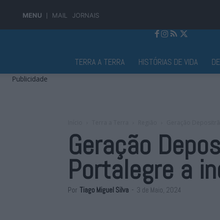
MENU
MAIL
JORNAIS
Jornal Alto Alentejo
TERRA A TERRA
HISTÓRIAS DE VIDA
D
Publicidade
Início
Terra a Terra
Região
Geração Depositrão
Geração Depos
Portalegre a i
Por
Tiago Miguel Silva
-
3 de Maio, 2024