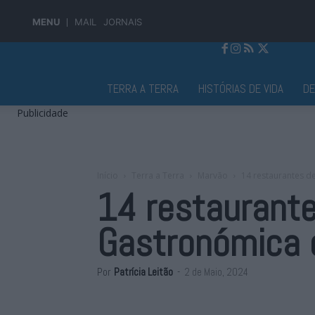
MENU
MAIL
JORNAIS
Jornal Alto Alentejo
TERRA A TERRA
HISTÓRIAS DE VIDA
D
Publicidade
Início
Terra a Terra
Marvão
14 restaurantes 
14 restaurant
Gastronómica 
Por
Patrícia Leitão
-
2 de Maio, 2024