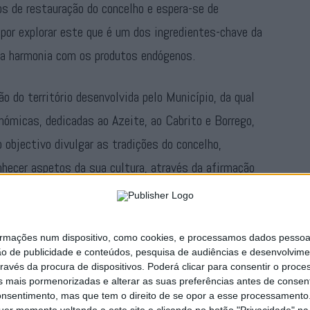
s de restauração do concelho e espera-se de
, por explorar este que é um dos ingredientes-chave da
ta harmonia com os produtos endógenos.
ão do território desenvolvida pelo Município, da qual
ómicas, dedicadas ao Azeite, ao Cabrito e Borrego,
objectivo divulgar as tradições do concelho,
nhecer aspetos da sua cultura, através da afirmação
e excelência.
ações num dispositivo, como cookies, e processamos dados pessoais,
Publicidade
ão de publicidade e conteúdos, pesquisa de audiências e desenvolvime
ravés da procura de dispositivos. Poderá clicar para consentir o proc
s mais pormenorizadas e alterar as suas preferências antes de consent
nsentimento, mas que tem o direito de se opor a esse processamento. 