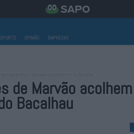
ESPORTO
OPINIÃO
EMPRESAS
de Marvão acolhem Quinzena Gastronómica do Bacalhau
es de Marvão acolhem
do Bacalhau