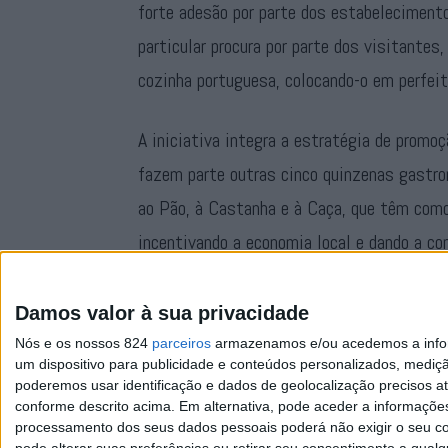
forte adesão por parte dos estabelecimento
particular procura por parte dos visitantes
cozinha portuguesa, colocando-o em perfei
A iniciativa integra a estratégia de promoç
fazem parte outras cinco quinzenas gastron
ao Pão, à Castanha e à Caça, que têm como 
incentivando a economia local e dando a co
de Marvão enquanto destino gastronómico d
Damos valor à sua privacidade
Nós e os nossos 824
parceiros
armazenamos e/ou acedemos a inform
um dispositivo para publicidade e conteúdos personalizados, mediç
poderemos usar identificação e dados de geolocalização precisos at
conforme descrito acima. Em alternativa, pode aceder a informaçõe
processamento dos seus dados pessoais poderá não exigir o seu co