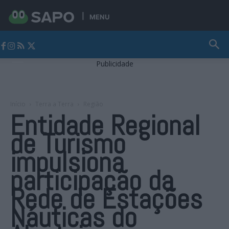
MENU
Jornal Alto Alentejo
Publicidade
Início
Terra a Terra
Região
Entidade Regional
de Turismo
impulsiona
participação da
Rede de Estações
Náuticas do