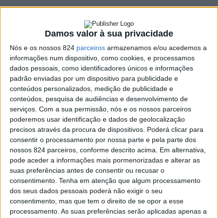
A Entidade Regional de Turismo, em parceria com as
Damos valor à sua privacidade
sete Estações Náuticas do Alentejo, a ADRAL e o Sines
Nós e os nossos 824
parceiros
armazenamos e/ou acedemos a
Tecnopolo, marca presença, pela primeira vez, na
informações num dispositivo, como cookies, e processamos
Nauticampo, certame especializado em náutica de
dados pessoais, como identificadores únicos e informações
padrão enviadas por um dispositivo para publicidade e
recreio e actividades de outdoor, que se realiza entre os
conteúdos personalizados, medição de publicidade e
conteúdos, pesquisa de audiências e desenvolvimento de
dias 17 e 21 deste mês, na FIL, em Lisboa.
serviços.
Com a sua permissão, nós e os nossos parceiros
poderemos usar identificação e dados de geolocalização
precisos através da procura de dispositivos. Poderá clicar para
Ao longo de cinco dias, vão ser dados a conhecer os
consentir o processamento por nossa parte e pela parte dos
diferentes programas e iniciativas de cada uma das
nossos 824 parceiros, conforme descrito acima. Em alternativa,
pode aceder a informações mais pormenorizadas e alterar as
Estações Náuticas do Alentejo que, em associação com
suas preferências antes de consentir ou recusar o
várias empresas parcerias, criaram uma rede de oferta
consentimento.
Tenha em atenção que algum processamento
dos seus dados pessoais poderá não exigir o seu
que inclui, actividades de turismo náutico integradas
consentimento, mas que tem o direito de se opor a esse
processamento. As suas preferências serão aplicadas apenas a
com propostas desportivas, outdoor, cultura,