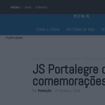
MENU
MAIL
JORNAIS
Jornal Alto Alentejo
TERRA A TERRA
HISTÓRIAS DE VIDA
D
Publicidade
Início
Terra a Terra
Portalegre
JS Portalegre 
JS Portalegre 
comemorações 
Por
Redacção
-
27 de Março, 2024