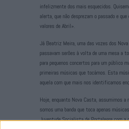
infelizmente dos mais esquecidos. Quisem
alerta, que não desprezam o passado e que
valores de Abril».
Já Beatriz Meira, uma das vozes dos Nova
passavam serões à volta de uma mesa a toc
para pequenos concertos para um público m
primeiras músicas que tocámos. Esta músi
aquela com que mais nos identificamos enq
Hoje, enquanto Nova Casta, assumimos a re
somos uma banda que toca apenas músicas 
Juventude Socialista de Portalegre com a 