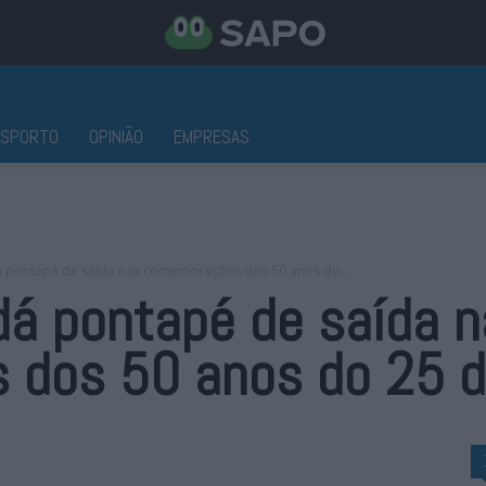
ESPORTO
OPINIÃO
EMPRESAS
dá pontapé de saída nas comemorações dos 50 anos do...
dá pontapé de saída 
dos 50 anos do 25 de