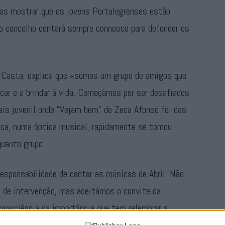
os mostrar que os jovens Portalegrenses estão
 o concelho contará sempre connosco para defender os
 Casta, explica que «somos um grupo de amigos que
ar e a brindar à vida. Começámos por ser desafiados
ais juvenil onde “Vejam bem” de Zeca Afonso foi das
ca, numa óptica musical, rapidamente se tornou
uanto grupo.
sponsabilidade de cantar as músicas de Abril. Não
de intervenção, mas aceitámos o convite da
consciência da importância que tem relembrar a