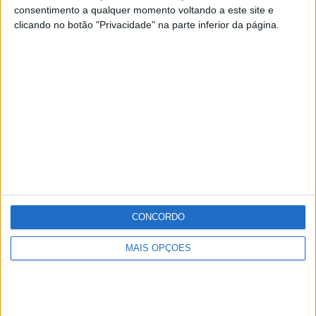
consentimento a qualquer momento voltando a este site e
eucaristia na Igreja de S. Cristóvão, onde será lembrada
clicando no botão "Privacidade" na parte inferior da página.
Ana Bica, recentemente falecida.
Publicidade
Publicidade
Publicidade
CONCORDO
MAIS OPÇÕES