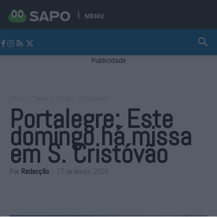
MENU
Jornal Alto Alentejo
Publicidade
Início
Terra a Terra
Portalegre
Portalegre: Este
domingo há missa
em S. Cristóvão
Por
Redacção
-
17 de Março, 2024