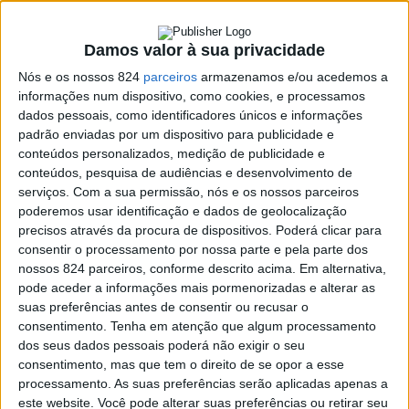
Damos valor à sua privacidade
Nós e os nossos 824
parceiros
armazenamos e/ou acedemos a
informações num dispositivo, como cookies, e processamos
dados pessoais, como identificadores únicos e informações
padrão enviadas por um dispositivo para publicidade e
conteúdos personalizados, medição de publicidade e
conteúdos, pesquisa de audiências e desenvolvimento de
serviços.
Com a sua permissão, nós e os nossos parceiros
poderemos usar identificação e dados de geolocalização
precisos através da procura de dispositivos. Poderá clicar para
consentir o processamento por nossa parte e pela parte dos
nossos 824 parceiros, conforme descrito acima. Em alternativa,
Hoje, domingo, dia 17, pelas 15H30, será celebrada
pode aceder a informações mais pormenorizadas e alterar as
suas preferências antes de consentir ou recusar o
eucaristia na Igreja de S. Cristóvão, no bairro do
consentimento.
Tenha em atenção que algum processamento
Atalaião.
dos seus dados pessoais poderá não exigir o seu
consentimento, mas que tem o direito de se opor a esse
processamento. As suas preferências serão aplicadas apenas a
A comunidade está convidada a participar nesta
este website. Você pode alterar suas preferências ou retirar seu