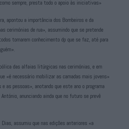
 como sempre, presta todo o apoio às iniciativas»
ira, apontou a importância dos Bombeiros e da
nas cerimónias de rua», assumindo que se pretende
 todos tomarem conhecimento dp que se faz, até para
alguém».
bólica das alfaias litúrgicas nas cerimónias, e em
que «é necessário mobilizar as camadas mais jovens»
es e as pessoas», anotando que este ano o programa
o António, anunciando ainda que no futuro se prevê
o Dias, assumiu que nas edições anteriores «a