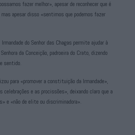
possamos fazer melhor», apesar de reconhecer que é
os, mas apesar disso «sentimos que podemos fazer
a Irmandade do Senhor das Chagas permite ajudar à
enhora da Conceição, padroeira do Crato, dizendo
e sentido.
lizou para «promover a constituição da Irmandade»,
s celebrações e as procissões», deixando claro que a
s» e «não de elite ou discriminadora».