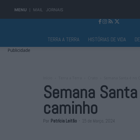
MENU
MAIL
JORNAIS
Jornal Alto Alentejo
TERRA A TERRA
HISTÓRIAS DE VIDA
D
Publicidade
Início
Terra a Terra
Crato
Semana Santa é no C
Semana Santa é
caminho
Por
Patrícia Leitão
-
15 de Março, 2024