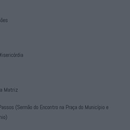
sões
isericórdia
ja Matriz
Passos (Sermão do Encontro na Praça do Município e
nio)