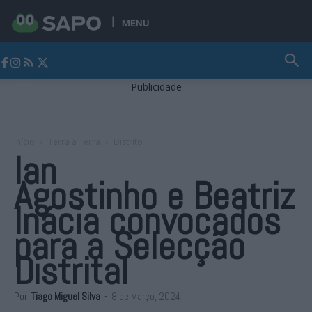
MENU
Jornal Alto Alentejo
Publicidade
Início
Terra a Terra
Distrito
Ian
Agostinho e Beatriz
Inácia convocados
para a Selecção
Distrital
Por
Tiago Miguel Silva
-
8 de Março, 2024