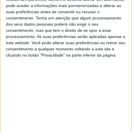
Associação de Atletismo do Distrito de Portalegre no
pode aceder a informações mais pormenorizadas e alterar as
Triatlo Técnico Nacional, que vai decorrer no sábado, dia
suas preferências antes de consentir ou recusar o
consentimento.
Tenha em atenção que algum processamento
9, na Expocentro, em Pombal.
dos seus dados pessoais poderá não exigir o seu
consentimento, mas que tem o direito de se opor a esse
processamento. As suas preferências serão aplicadas apenas a
O Triatlo Técnico Jovem é uma competição dirigida a
este website. Você pode alterar suas preferências ou retirar seu
atletas masculinos e femininos dos escalões de Sub‐
consentimento a qualquer momento voltando a este site e
clicando no botão "Privacidade" na parte inferior da página.
14, Sub‐16 e Sub‐18. Depois de uma fase distrital
realizada em Alpiarça, nos dias 24 e 25 de Fevereiro, em
que os atletas Ian Agostinho (Infantil sub14) e Beatriz
Inácia (Juvenil Sub18) se sagraram campeões distritais,
a convocatória recebida não pode ser considerada
surpresa, mas sim a confirmação e o prémio pelos seus
resultados.