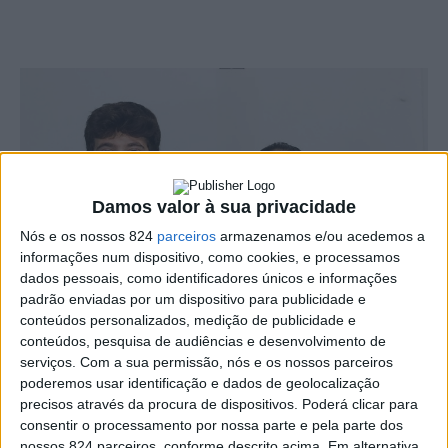
Damos valor à sua privacidade
Nós e os nossos 824
parceiros
armazenamos e/ou acedemos a
informações num dispositivo, como cookies, e processamos
dados pessoais, como identificadores únicos e informações
padrão enviadas por um dispositivo para publicidade e
conteúdos personalizados, medição de publicidade e
conteúdos, pesquisa de audiências e desenvolvimento de
serviços.
Com a sua permissão, nós e os nossos parceiros
Os atletas Ian Agostinho e Beatriz Inácia, da Academia
poderemos usar identificação e dados de geolocalização
precisos através da procura de dispositivos. Poderá clicar para
José Jacob, foram convocados para representar a
consentir o processamento por nossa parte e pela parte dos
nossos 824 parceiros, conforme descrito acima. Em alternativa,