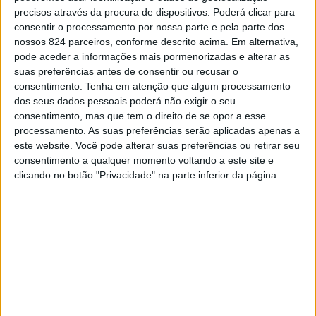
ponte na Estrada Nacional 245 (EN245) vai contar com
precisos através da procura de dispositivos. Poderá clicar para
consentir o processamento por nossa parte e pela parte dos
um investimento de seis milhões de euros, tendo «como
nossos 824 parceiros, conforme descrito acima. Em alternativa,
objecto o desenvolvimento do projecto de execução e a
pode aceder a informações mais pormenorizadas e alterar as
suas preferências antes de consentir ou recusar o
construção de uma nova travessia e respectivos
consentimento.
Tenha em atenção que algum processamento
dos seus dados pessoais poderá não exigir o seu
acessos rodoviários». Parte inferior do formulário
consentimento, mas que tem o direito de se opor a esse
processamento. As suas preferências serão aplicadas apenas a
A IP indica ainda que, «de modo a garantir maior rapidez»
este website. Você pode alterar suas preferências ou retirar seu
consentimento a qualquer momento voltando a este site e
na concretização da obra e respectiva abertura ao
clicando no botão "Privacidade" na parte inferior da página.
tráfego, optou por avançar com a contratação em regime
de concepção/construção, ao invés de lançar dois
procedimentos de concurso independentes, primeiro para
a elaboração do projecto de execução e, a seguir, para a
execução da empreitada.