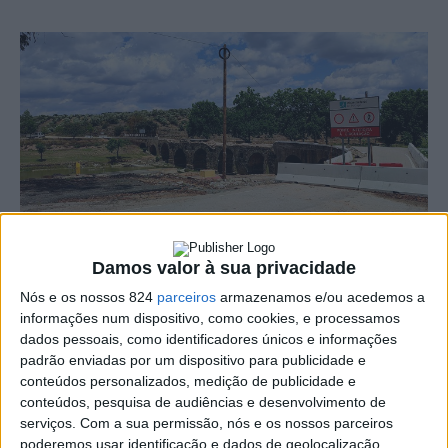
Foi lançado na última segunda-feira, dia 4, o concurso
Damos valor à sua privacidade
público para a conceição e construção da nova ponte
Nós e os nossos 824
parceiros
armazenamos e/ou acedemos a
informações num dispositivo, como cookies, e processamos
sobre a Ribeira Grande, em Fronteira.
dados pessoais, como identificadores únicos e informações
padrão enviadas por um dispositivo para publicidade e
conteúdos personalizados, medição de publicidade e
Em comunicado, citado pela agência Lusa, a
conteúdos, pesquisa de audiências e desenvolvimento de
Infraestruturas de Portugal (IP) explica que a nova
serviços.
Com a sua permissão, nós e os nossos parceiros
poderemos usar identificação e dados de geolocalização