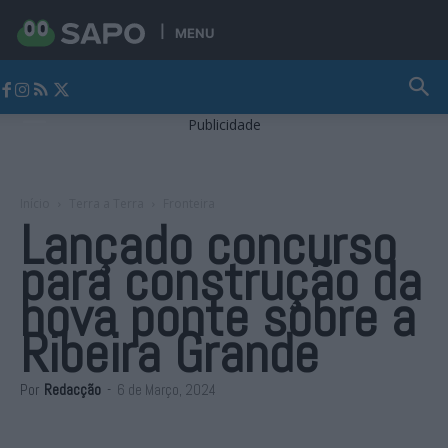
MENU
Jornal Alto Alentejo
Publicidade
Início
Terra a Terra
Fronteira
Lançado concurso
para construção da
nova ponte sobre a
Ribeira Grande
Por
Redacção
-
6 de Março, 2024