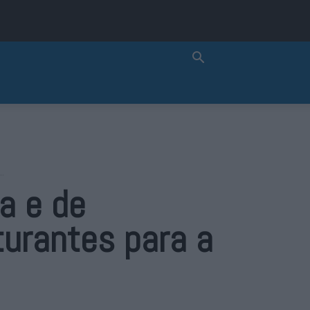
..
a e de
turantes para a