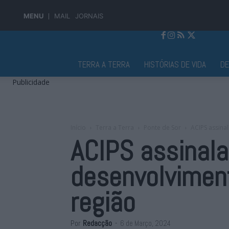
MENU
MAIL
JORNAIS
Jornal Alto Alentejo
TERRA A TERRA
HISTÓRIAS DE VIDA
D
Publicidade
Início
Terra a Terra
Ponte de Sor
ACIPS assinal
ACIPS assinala
desenvolviment
região
Por
Redacção
-
6 de Março, 2024