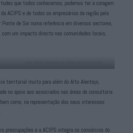
situdes que todos conhecemos, podemos ter a coragem
 da ACIPS e de todos os empresários da região pelo
ar Ponte de Sor numa referência em diversos sectores,
a, com um impacto directo nas comunidades locais,
Hugo Hilário, presidente da Câmara de Ponte de Sor
 territorial muito para além do Alto Alentejo,
ade no apoio aos associados nas áreas de consultoria
 bem como, na representação dos seus interesses
.
ais preocupações e a ACIPS integra os consórcios do