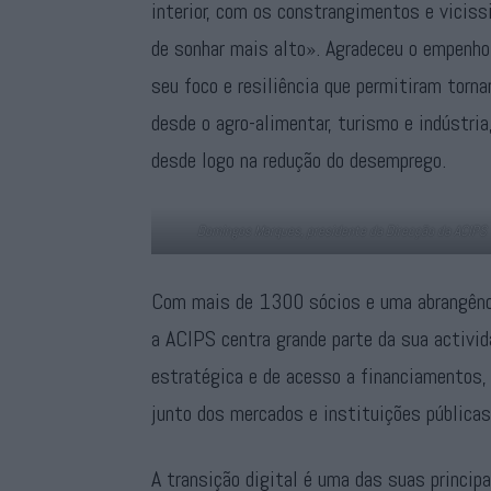
interior, com os constrangimentos e vicis
de sonhar mais alto». Agradeceu o empenho
seu foco e resiliência que permitiram torn
desde o agro-alimentar, turismo e indústri
desde logo na redução do desemprego.
Domingos Marques, presidente da Direcção da ACIPS
Com mais de 1300 sócios e uma abrangência
a ACIPS centra grande parte da sua activid
estratégica e de acesso a financiamentos,
junto dos mercados e instituições públicas
A transição digital é uma das suas princip