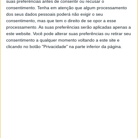
suas preferências antes de consentir ou recusar o
consentimento.
Tenha em atenção que algum processamento
Interior do País.
dos seus dados pessoais poderá não exigir o seu
consentimento, mas que tem o direito de se opor a esse
processamento. As suas preferências serão aplicadas apenas a
Na A MatosCar, a marca líder de mercado nacional, tanto
este website. Você pode alterar suas preferências ou retirar seu
no que respeita a Viaturas de Passageiros, como de
consentimento a qualquer momento voltando a este site e
clicando no botão "Privacidade" na parte inferior da página.
Veículos Comerciais Ligeiros, está presente nas cidades
de Guarda, Castelo Branco e Portalegre, onde é o único
concessionário oficial.
Em Portalegre, pode encontrar toda a gama de veículos
Peugeot na Rua Dom Nuno Álvares Pereira, junto às
bombas de gasolina da Galp. A equipa comercial, liderada
por João Escarameia, tem como consultores de vendas
Pedro Renga e Ricardo Caldeira.