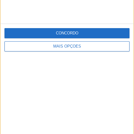
Publicidade
Publicidade
CONCORDO
MAIS OPÇÕES
Publicidade
Facebook
Instagram
RSS
X