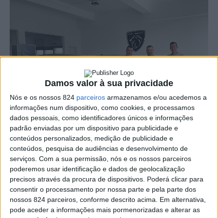
Damos valor à sua privacidade
Nós e os nossos 824
parceiros
armazenamos e/ou acedemos a
informações num dispositivo, como cookies, e processamos
dados pessoais, como identificadores únicos e informações
padrão enviadas por um dispositivo para publicidade e
conteúdos personalizados, medição de publicidade e
conteúdos, pesquisa de audiências e desenvolvimento de
serviços.
Com a sua permissão, nós e os nossos parceiros
A Peugeot é o mais recente reforço da A MatosCar. A
poderemos usar identificação e dados de geolocalização
precisos através da procura de dispositivos. Poderá clicar para
histórica marca francesa, líder de mercado em 2023,
consentir o processamento por nossa parte e pela parte dos
junta-se assim a um grupo empresarial que conta já com
nossos 824 parceiros, conforme descrito acima. Em alternativa,
pode aceder a informações mais pormenorizadas e alterar as
quase três dezenas de marcas em nove cidades do