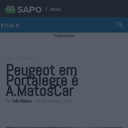
MENU
Jornal Alto Alentejo
Publicidade
Início
Empresas
Peugeot em
Portalegre é
A.MatosCar
Por
Inês Ribeiro
-
26 de Fevereiro, 2024