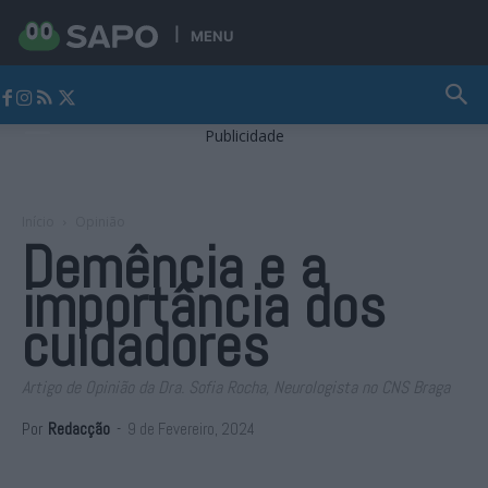
MENU
Jornal Alto Alentejo
Publicidade
Início
Opinião
Demência e a
importância dos
cuidadores
Artigo de Opinião da Dra. Sofia Rocha, Neurologista no CNS Braga
Por
Redacção
-
9 de Fevereiro, 2024