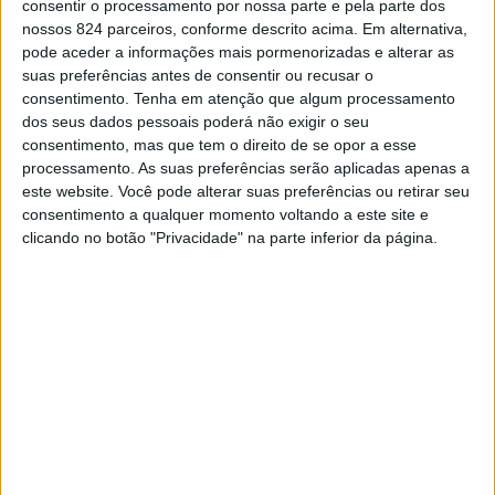
história clínica relatada e/ou confirmada pelo
consentir o processamento por nossa parte e pela parte dos
nossos 824 parceiros, conforme descrito acima. Em alternativa,
acompanhante e implica exclusão de causas tratáveis.
pode aceder a informações mais pormenorizadas e alterar as
Socorremo-nos para este efeito, e também para melhor
suas preferências antes de consentir ou recusar o
consentimento.
Tenha em atenção que algum processamento
caracterização da síndrome demencial de alguns exames
dos seus dados pessoais poderá não exigir o seu
consentimento, mas que tem o direito de se opor a esse
complementares de diagnóstico como análises, TAC ou
processamento. As suas preferências serão aplicadas apenas a
ressonância, estudo neuropsicológico,
este website. Você pode alterar suas preferências ou retirar seu
consentimento a qualquer momento voltando a este site e
eletroencefalograma e em alguns casos punção lombar e
clicando no botão "Privacidade" na parte inferior da página.
PET.
A demência afeta todo o agregado familiar, sobretudo o
cuidador principal. A procura de ajuda médica, a aceitação
do diagnóstico e sua compreensão são fundamentais
para ajustar expectativas e definir planos a curto e
longo prazo. Não é invulgar o cuidador precisar de alterar