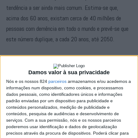
tendência a ser ainda mais comum. Estima-se que,
acima dos 60 anos, existam cerca de 40 milhões de
pessoas com demência em todo o mundo e prevê-se que
este número duplique, a cada 20 anos, até 2050.
A doença de Alzheimer, principal causa de demência,
cursa com perda da memória (sobretudo a recente),
Damos valor à sua privacidade
desorientação no tempo e no espaço, dificuldade no
Nós e os nossos 824
parceiros
armazenamos e/ou acedemos a
reconhecimento de pessoas e alteração da linguagem.
informações num dispositivo, como cookies, e processamos
dados pessoais, como identificadores únicos e informações
Trata-se de uma doença degenerativa, progressiva e até
padrão enviadas por um dispositivo para publicidade e
conteúdos personalizados, medição de publicidade e
ao momento incurável.
conteúdos, pesquisa de audiências e desenvolvimento de
serviços.
Com a sua permissão, nós e os nossos parceiros
poderemos usar identificação e dados de geolocalização
Para o diagnóstico destas patologias é fundamental a
precisos através da procura de dispositivos. Poderá clicar para