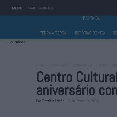
MENU
MAIL
JORNAIS
Jornal Alto Alentejo
TERRA A TERRA
HISTÓRIAS DE VIDA
D
Publicidade
Início
Terra a Terra
Ponte de Sor
Centro Cultu
Centro Cultura
aniversário co
Por
Patrícia Leitão
-
7 de Fevereiro, 2024