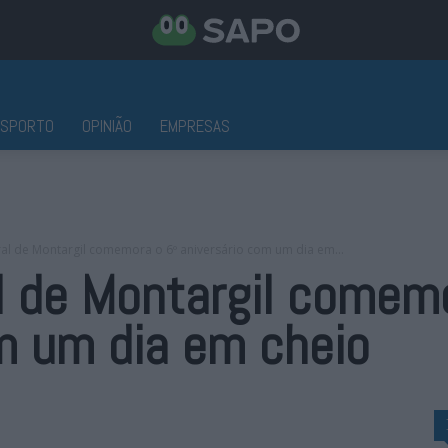
ESPORTO
OPINIÃO
EMPRESAS
ral de Montargil comemora o 6º aniversário com um dia em...
l de Montargil comem
m um dia em cheio