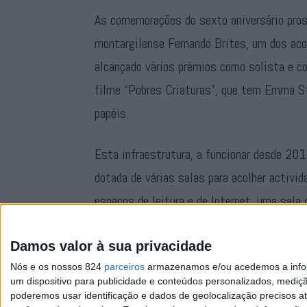
As comemorações do sexto aniversário pro
montargilense Fernando Brites, um dos aco
alcançado vários prémios como solista e c
filme “Pobres Criaturas”, que tem Emma St
papéis.
Esta infraestrutura, a funcionar desde 20
dotada de várias salas para acolher activi
espaços de leitura e de Internet, uma sala 
comporta ainda as instalações da junta de f
Damos valor à sua privacidade
Nós e os nossos 824
parceiros
armazenamos e/ou acedemos a inform
um dispositivo para publicidade e conteúdos personalizados, mediç
poderemos usar identificação e dados de geolocalização precisos at