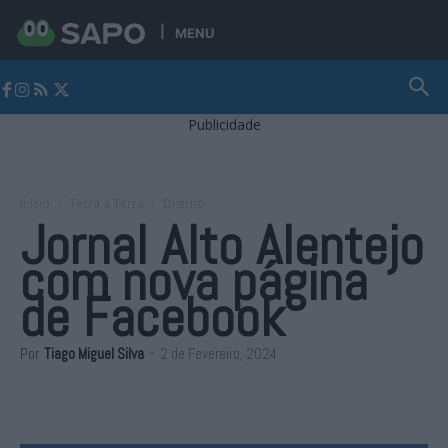
MENU
Jornal Alto Alentejo
Publicidade
Início
Terra a Terra
Distrito
Jornal Alto Alentejo
com nova página
de Facebook
Por
Tiago Miguel Silva
-
2 de Fevereiro, 2024