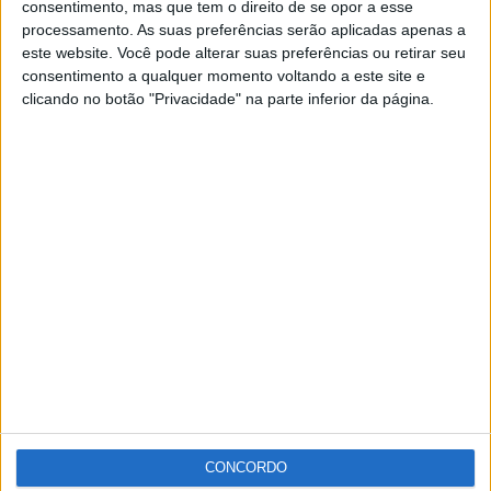
consentimento, mas que tem o direito de se opor a esse
Terra a Terra”, tem nova imagem e está garantida a sua
processamento. As suas preferências serão aplicadas apenas a
este website. Você pode alterar suas preferências ou retirar seu
actualização diária com as notícias que marcam a
consentimento a qualquer momento voltando a este site e
actualizada do distrito de Portalegre.
clicando no botão "Privacidade" na parte inferior da página.
A equipa do Alto Alentejo convida todos a associarem-se
a esta nova página, fazendo “Gosto”.
Aceda à nova página do Jornal Alto Alentejo
aqui
.
Publicidade
Publicidade
CONCORDO