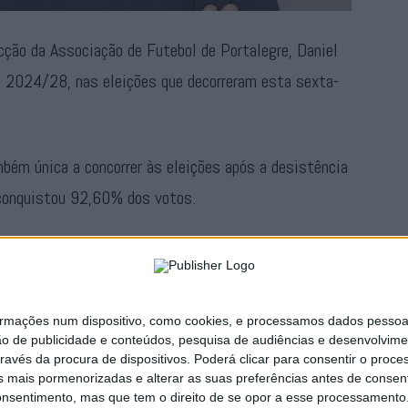
cção da Associação de Futebol de Portalegre, Daniel
nio 2024/28, nas eleições que decorreram esta sexta-
ambém única a concorrer às eleições após a desistência
, conquistou 92,60% dos votos.
eve 25 votos, havendo a registar dois votos em
ações num dispositivo, como cookies, e processamos dados pessoais,
Publicidade
ão de publicidade e conteúdos, pesquisa de audiências e desenvolvime
ravés da procura de dispositivos. Poderá clicar para consentir o proc
s mais pormenorizadas e alterar as suas preferências antes de consent
nsentimento, mas que tem o direito de se opor a esse processamento. 