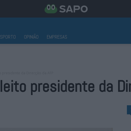
ESPORTO
OPINIÃO
EMPRESAS
to presidente da Direcção da AFP
eleito presidente da D