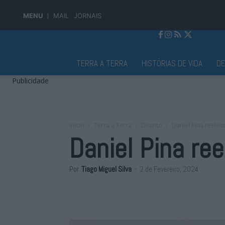
MENU
MAIL
JORNAIS
Jornal Alto Alentejo
TERRA A TERRA
HISTÓRIAS DE VIDA
D
Publicidade
Início
Terra a Terra
Distrito
Daniel Pina reelei
Daniel Pina re
Por
Tiago Miguel Silva
-
2 de Fevereiro, 2024