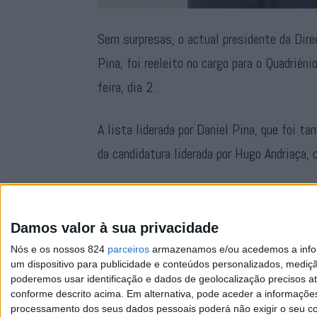
Sem surpresas, o actual presidente da Dire
Pina, foi reeleito no cargo para o Quadrié
feira, dia 2.
A lista liderada por Daniel Pina, que foi t
da candidatura liderada por Hugo Andriaça
A candidatura “AFP – NO RUMO CERTO” obt
branco
Damos valor à sua privacidade
Nós e os nossos 824
parceiros
armazenamos e/ou acedemos a inform
um dispositivo para publicidade e conteúdos personalizados, mediç
poderemos usar identificação e dados de geolocalização precisos at
conforme descrito acima. Em alternativa, pode aceder a informaçõe
processamento dos seus dados pessoais poderá não exigir o seu co