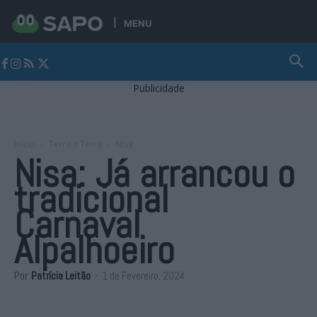
MENU
Jornal Alto Alentejo
Publicidade
Início
Terra a Terra
Nisa
Nisa: Já arrancou o
tradicional
Carnaval
Alpalhoeiro
Por
Patrícia Leitão
-
1 de Fevereiro, 2024