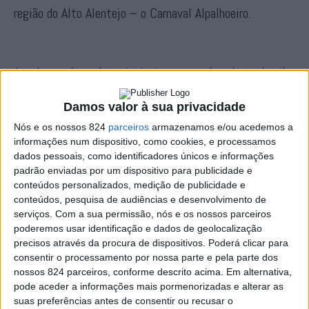
região do Alto Alentejo – o Carnaval Alpalhoeiro.
Aquele que é um dos principais marcos da cultura da vila
de Alpalhão, no concelho de
Damos valor à sua privacidade
Nisa, vivenciado com muita folia e vincado pelo caracter
Nós e os nossos 824
parceiros
armazenamos e/ou acedemos a
tradicional, começou esta
informações num dispositivo, como cookies, e processamos
dados pessoais, como identificadores únicos e informações
quinta-feira, conhecida como “Dia de Compadres”, na qual
padrão enviadas por um dispositivo para publicidade e
conteúdos personalizados, medição de publicidade e
as mulheres trajaram luto
conteúdos, pesquisa de audiências e desenvolvimento de
e, como manda a tradição, saíram à rua para o “Enterro do
serviços.
Com a sua permissão, nós e os nossos parceiros
poderemos usar identificação e dados de geolocalização
Compadres” no qual não faltaram os ortigões, os
precisos através da procura de dispositivos. Poderá clicar para
chocalhos e os divertidos e satíricos prantos das
consentir o processamento por nossa parte e pela parte dos
nossos 824 parceiros, conforme descrito acima. Em alternativa,
comadres.
pode aceder a informações mais pormenorizadas e alterar as
suas preferências antes de consentir ou recusar o