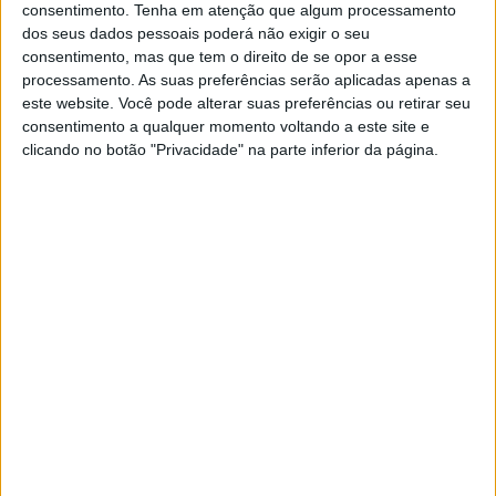
consentimento.
Tenha em atenção que algum processamento
Os vasto programa do Carnaval Alpalhoeiro estende-se
dos seus dados pessoais poderá não exigir o seu
consentimento, mas que tem o direito de se opor a esse
agora até outro funeral – o do
processamento. As suas preferências serão aplicadas apenas a
Entrudo – no dia 13 de Fevereiro, com iniciativas
este website. Você pode alterar suas preferências ou retirar seu
consentimento a qualquer momento voltando a este site e
diversas que têm continuidade já no
clicando no botão "Privacidade" na parte inferior da página.
“Domingo Magro” (4 de Fevereiro) para o qual está
agendado um desfile alusivo ao
tema “Profissões”.
Uma das marcas do Carnaval em Alpalhão são os
famosos e graciosos trajes tradicionais, peças de
artesanato únicas, envergadas com orgulhos pelas
mulheres e que vão
embelezar as ruas da vila no “Dia de Comadres” (8 de