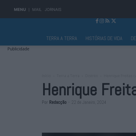
MENU
MAIL
JORNAIS
Jornal Alto Alentejo
TERRA A TERRA
HISTÓRIAS DE VIDA
D
Publicidade
Início
Terra a Terra
Distrito
Henrique Freitas 
Henrique Freit
Por
Redacção
-
22 de Janeiro, 2024