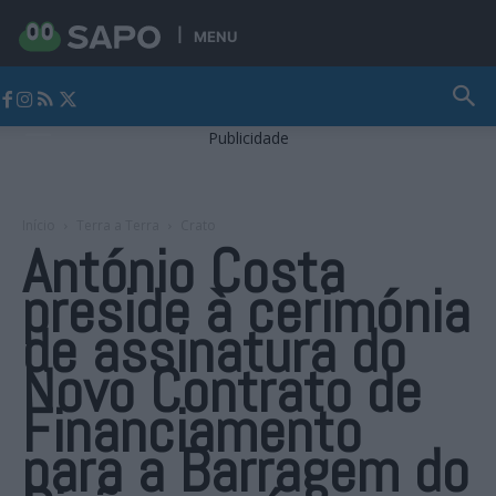
MENU
Jornal Alto Alentejo
Publicidade
Início
Terra a Terra
Crato
António Costa
preside à cerimónia
de assinatura do
Novo Contrato de
Financiamento
para a Barragem do