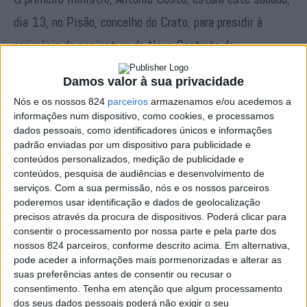
dia 13, no Pisão, concelho do Crato, para presidir à
cerimónia de assinatura do Novo Contrato de
Financiamento para o Aproveitamento Hidráulico de Fins
Damos valor à sua privacidade
Múltiplos do Crato (EAHFM do Crato), com a presença e
Nós e os nossos 824
parceiros
armazenamos e/ou acedemos a
intervenção do presidente do Conselho Intermunicipal da
informações num dispositivo, como cookies, e processamos
dados pessoais, como identificadores únicos e informações
CIMAA, Hugo Hilário, e do presidente da Câmara
padrão enviadas por um dispositivo para publicidade e
Municipal do Crato, Joaquim Diogo.
conteúdos personalizados, medição de publicidade e
conteúdos, pesquisa de audiências e desenvolvimento de
serviços.
Com a sua permissão, nós e os nossos parceiros
Com a actualização da reprogramação do Plano de
poderemos usar identificação e dados de geolocalização
precisos através da procura de dispositivos. Poderá clicar para
Recuperação e Resiliência (PRR), o projecto da
consentir o processamento por nossa parte e pela parte dos
nossos 824 parceiros, conforme descrito acima. Em alternativa,
Barragem do Pisão passa a ter uma dotação de 141.263
pode aceder a informações mais pormenorizadas e alterar as
milhões de euros, ou seja, um reforço superior a 20
suas preferências antes de consentir ou recusar o
consentimento.
Tenha em atenção que algum processamento
milhões face ao inicial de 120 milhões de euros, cuja
dos seus dados pessoais poderá não exigir o seu