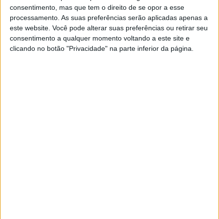
adenda será assinada nesta cerimónia entre a CIMAA e a
consentimento, mas que tem o direito de se opor a esse
processamento. As suas preferências serão aplicadas apenas a
Estrutura de Missão do PRR.
este website. Você pode alterar suas preferências ou retirar seu
consentimento a qualquer momento voltando a este site e
clicando no botão "Privacidade" na parte inferior da página.
De acordo com a CIMAA, o «EAHFM do Crato é o mais
importante investimento alguma vez realizado em todo
o Alto Alentejo, com capacidade para modificar de forma
significativa as oportunidades de desenvolvimento,
captação de investimento e sustentabilidade do
território, representando a concertação de quinze
municípios, que se alinham em torno deste projecto, cujo
potencial ambiental, agrícola, económico e social é
considerado, por todos, como uma âncora de
desenvolvimento para a região».