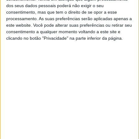
dos seus dados pessoais poderá não exigir o seu
consentimento, mas que tem o direito de se opor a esse
A detenção ocorreu no dia 15, no concelho de Portalegre,
processamento. As suas preferências serão aplicadas apenas a
este website. Você pode alterar suas preferências ou retirar seu
no âmbito de uma investigação de militares do Núcleo
consentimento a qualquer momento voltando a este site e
Investigação e de Apoio a Vítimas Específicas (NIAVE).
clicando no botão "Privacidade" na parte inferior da página.
Em comunicado, a GNR refere que conseguiu os
militares conseguiram apurar que «o agressor exercia
violência física e psicológica contra a vítima, sua
esposa de 80 anos», pelo que no decorrer das diligências
policiais foi dado cumprimento a um mandado de
detenção, que culminou na detenção do arguido.
Publicidade