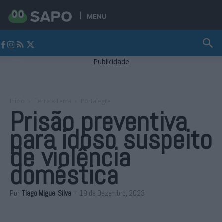
MENU
Jornal Alto Alentejo
Publicidade
Início
Terra a Terra
Portalegre
Prisão preventiva
para idoso suspeito
de violência
doméstica
Por
Tiago Miguel Silva
-
19 de Dezembro, 2023