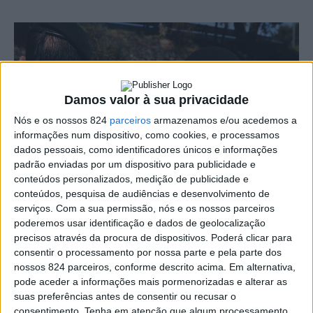
Damos valor à sua privacidade
Nós e os nossos 824
parceiros
armazenamos e/ou acedemos a
informações num dispositivo, como cookies, e processamos
dados pessoais, como identificadores únicos e informações
padrão enviadas por um dispositivo para publicidade e
conteúdos personalizados, medição de publicidade e
conteúdos, pesquisa de audiências e desenvolvimento de
serviços.
Com a sua permissão, nós e os nossos parceiros
poderemos usar identificação e dados de geolocalização
Um idoso de 81 anos suspeito exercer violência
precisos através da procura de dispositivos. Poderá clicar para
consentir o processamento por nossa parte e pela parte dos
doméstica sobre a sua esposa, de 80 anos, ficou em
nossos 824 parceiros, conforme descrito acima. Em alternativa,
pode aceder a informações mais pormenorizadas e alterar as
prisão preventiva, decretada pelo Tribunal Judicial de
suas preferências antes de consentir ou recusar o
Portalegre.
consentimento.
Tenha em atenção que algum processamento