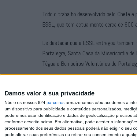
Todo o trabalho desenvolvido pelo Chefe e p
ESSL, que tem actualmente cerca de 600 al
De destacar que a ESSL entregou também 
Portalegre, Santa Casa da Misericórdia de
Tégua e Bombeiros Voluntários de Portaleg
Reportagem completa na edição do nosso j
Damos valor à sua privacidade
Nós e os nossos 824
parceiros
armazenamos e/ou acedemos a inform
um dispositivo para publicidade e conteúdos personalizados, mediç
poderemos usar identificação e dados de geolocalização precisos at
conforme descrito acima. Em alternativa, pode aceder a informaçõe
processamento dos seus dados pessoais poderá não exigir o seu co
pode alterar suas preferências ou retirar seu consentimento a qualq