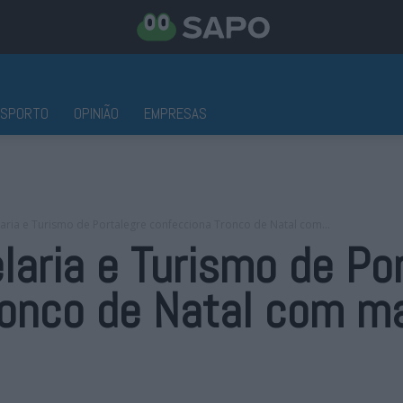
ESPORTO
OPINIÃO
EMPRESAS
aria e Turismo de Portalegre confecciona Tronco de Natal com...
laria e Turismo de Po
ronco de Natal com m