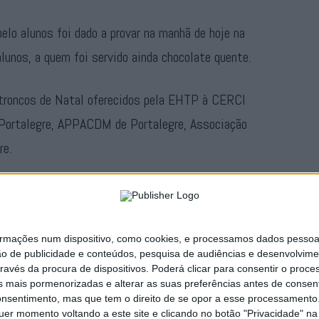
elo alunos foi dado a provar na manhã de hoje na
unos, a quem foi servido ainda chocolate quente.
troncos de Natal oferecidos pela EHTP à CERCI
 Portalegre, APPACDM de Portalegre, Associação
re.
ornal da próxima semana
ações num dispositivo, como cookies, e processamos dados pessoais,
Publicidade
ão de publicidade e conteúdos, pesquisa de audiências e desenvolvime
ravés da procura de dispositivos. Poderá clicar para consentir o proc
s mais pormenorizadas e alterar as suas preferências antes de consent
nsentimento, mas que tem o direito de se opor a esse processamento. 
uer momento voltando a este site e clicando no botão "Privacidade" na 