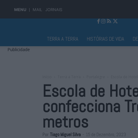
MENU
MAIL
JORNAIS
Jornal Alto Alentejo
TERRA A TERRA
HISTÓRIAS DE VIDA
D
Publicidade
Início
Terra a Terra
Portalegre
Escola de Hotel
Escola de Hote
confecciona T
metros
Por
Tiago Miguel Silva
-
15 de Dezembro, 2023