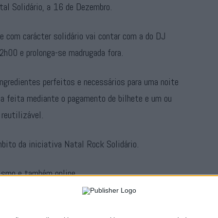
tal Solidário, a 16 de Dezembro.
 e com carácter solidário vai contar com a do DJ
2h00 e prolonga-se madrugada fora.
ngredientes perfeitos e necessários para uma noite
da feita mediante o pagamento de bilhete e um ou
reutilizável.
ito da iniciativa Natal Rock Solidário.
rismo e também online,
tal-solidario-2023…