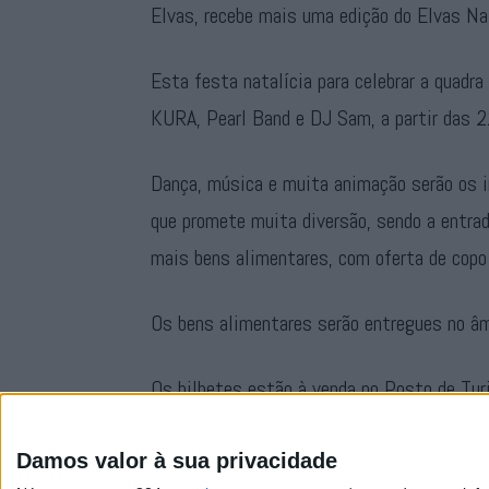
Elvas, recebe mais uma edição do Elvas Na
Esta festa natalícia para celebrar a quadra
KURA, Pearl Band e DJ Sam, a partir das 2
Dança, música e muita animação serão os i
que promete muita diversão, sendo a entra
mais bens alimentares, com oferta de copo 
Os bens alimentares serão entregues no âmb
Os bilhetes estão à venda no Posto de Tu
em
https://ticketline.sapo.pt/…/elvas-na
Damos valor à sua privacidade