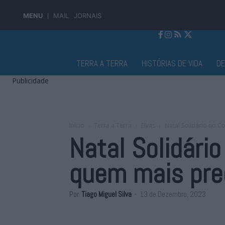
MENU
MAIL
JORNAIS
Jornal Alto Alentejo
TERRA A TERRA
HISTÓRIAS DE VIDA
D
Publicidade
Início
Terra a Terra
Elvas
Natal Solidário no C
Natal Solidário
quem mais pre
Por
Tiago Miguel Silva
-
13 de Dezembro, 2023