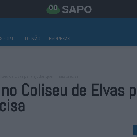
ESPORTO
OPINIÃO
EMPRESAS
oliseu de Elvas para ajudar quem mais precisa
 no Coliseu de Elvas p
cisa