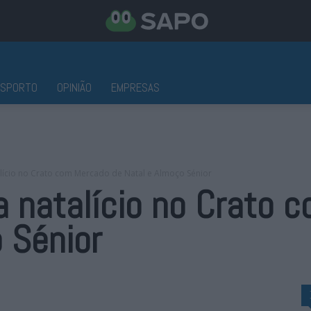
ESPORTO
OPINIÃO
EMPRESAS
ício no Crato com Mercado de Natal e Almoço Sénior
 natalício no Crato 
 Sénior