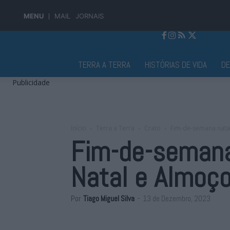
MENU
MAIL
JORNAIS
Jornal Alto Alentejo
TERRA A TERRA
HISTÓRIAS DE VIDA
D
Publicidade
Início
Terra a Terra
Crato
Fim-de-semana natal
Fim-de-semana
Natal e Almoço
Por
Tiago Miguel Silva
-
13 de Dezembro, 2023