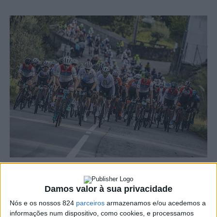
No próximo ano, os cicloturistas vão poder disputar a
Damos valor à sua privacidade
maior competição de ciclismo amador de Portugal. O
Nós e os nossos 824
parceiros
armazenamos e/ou acedemos a
troféu Superprestígio Bikeservice é composto por 6
informações num dispositivo, como cookies, e processamos