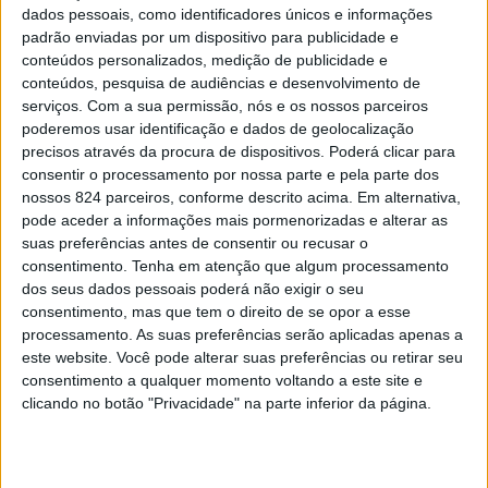
dados pessoais, como identificadores únicos e informações
provas, disputa-se entre Março e Setembro, e vestirá de
padrão enviadas por um dispositivo para publicidade e
amarelo os melhores atletas e equipas em cada
conteúdos personalizados, medição de publicidade e
conteúdos, pesquisa de audiências e desenvolvimento de
distância a concurso.
serviços.
Com a sua permissão, nós e os nossos parceiros
poderemos usar identificação e dados de geolocalização
A iniciativa é do antigo vencedor da Volta a Portugal
precisos através da procura de dispositivos. Poderá clicar para
(1981), Manuel Zeferino, que conquistou a ‘grandíssima’
consentir o processamento por nossa parte e pela parte dos
nossos 824 parceiros, conforme descrito acima. Em alternativa,
por 4 outras vezes como director desportivo. “Este é um
pode aceder a informações mais pormenorizadas e alterar as
evento através do qual queremos premiar o esforço e o
suas preferências antes de consentir ou recusar o
consentimento.
Tenha em atenção que algum processamento
mérito dos atletas e equipas que, não sendo
dos seus dados pessoais poderá não exigir o seu
consentimento, mas que tem o direito de se opor a esse
profissionais, entregam-se de corpo e alma ao ciclismo,
processamento. As suas preferências serão aplicadas apenas a
numa dedicação permanente que merece ser reconhecida
este website. Você pode alterar suas preferências ou retirar seu
consentimento a qualquer momento voltando a este site e
e acarinhada por todos os amantes da modalidade”,
clicando no botão "Privacidade" na parte inferior da página.
comenta o organizador.
A par do desempenho individual de cada atleta, será a