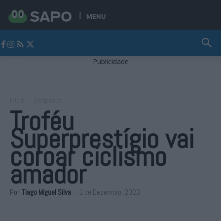
MENU
Jornal Alto Alentejo
Publicidade
Início
Desporto
Troféu
Superprestígio vai
coroar ciclismo
amador
Por
Tiago Miguel Silva
-
1 de Dezembro, 2023