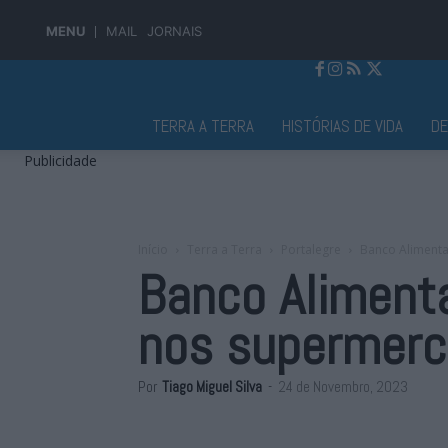
MENU
MAIL
JORNAIS
Jornal Alto Alentejo
TERRA A TERRA
HISTÓRIAS DE VIDA
D
Publicidade
Início
Terra a Terra
Portalegre
Banco Alimenta
Banco Aliment
nos supermerc
Por
Tiago Miguel Silva
-
24 de Novembro, 2023