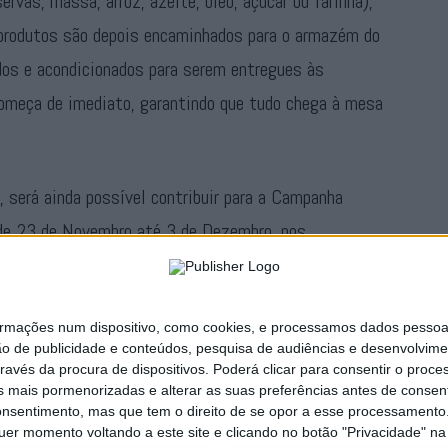
ervas, massa, arroz, azeite, óleo, açúcar ou farinha),
 produtos são depois encaminhados para o armazém do
dos e acondicionados para serem entregues às
 começa de imediato, garantindo que tudo chega à mesa
 será ainda possível contribuir para a Campanha
e de 23 de Novembro até 3 de Dezembro, nos
doação no site
www.alimentestaideia.pt
.
ações num dispositivo, como cookies, e processamos dados pessoais,
Publicidade
ão de publicidade e conteúdos, pesquisa de audiências e desenvolvime
ravés da procura de dispositivos. Poderá clicar para consentir o proc
s mais pormenorizadas e alterar as suas preferências antes de consent
nsentimento, mas que tem o direito de se opor a esse processamento. 
uer momento voltando a este site e clicando no botão "Privacidade" na 