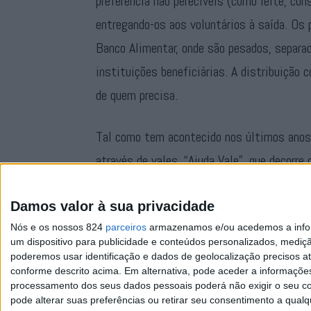
preferência não perecíveis (como leite, cons
entregando-os aos voluntários à saída. Os
Banco Alimentar, onde são pesados, separa
instituições beneficiárias. A distribuição
de quem precisa.
Tal como tem acontecido nos últimos anos,
através de vales, “Ajuda Vale”, que decorr
supermercados. Pode também fazer a sua 
Damos valor à sua privacidade
Nós e os nossos 824
parceiros
armazenamos e/ou acedemos a inform
um dispositivo para publicidade e conteúdos personalizados, mediç
poderemos usar identificação e dados de geolocalização precisos at
conforme descrito acima. Em alternativa, pode aceder a informaçõe
processamento dos seus dados pessoais poderá não exigir o seu co
pode alterar suas preferências ou retirar seu consentimento a qualq