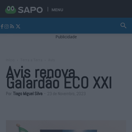
MENU
Jornal Alto Alentejo
Publicidade
Início
Terra a Terra
Avis
Avis renova
Galardão ECO XXI
Por
Tiago Miguel Silva
-
23 de Novembro, 2023