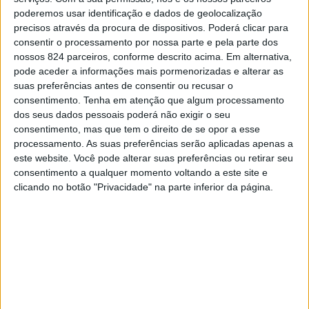
sustentável, evidenciadas na concretização de medidas,
poderemos usar identificação e dados de geolocalização
precisos através da procura de dispositivos. Poderá clicar para
acções e políticas de sustentabilidade.
consentir o processamento por nossa parte e pela parte dos
nossos 824 parceiros, conforme descrito acima. Em alternativa,
pode aceder a informações mais pormenorizadas e alterar as
A distinção, obtida com a atribuição da Bandeira Verde,
suas preferências antes de consentir ou recusar o
assim como da Medalha e do Diploma de Participação,
consentimento.
Tenha em atenção que algum processamento
dos seus dados pessoais poderá não exigir o seu
foi entregue ao Município no dia 7 de Novembro, numa
consentimento, mas que tem o direito de se opor a esse
processamento. As suas preferências serão aplicadas apenas a
cerimónia pública realizada no Centro de Congressos do
este website. Você pode alterar suas preferências ou retirar seu
TagusPark, em Oeiras.
consentimento a qualquer momento voltando a este site e
clicando no botão "Privacidade" na parte inferior da página.
Com um índice de 68,1%, o Município de Avis evidenciou
o seu melhor desempenho em áreas como a Qualidade do
Ar e Informação ao Público, a Promoção da Educação
Ambiental (âmbito do Município), a Gestão e
Conservação da Floresta, o Emprego, a Cooperação com a