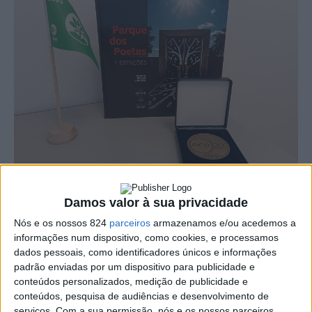
Foto: Município de Avis
Damos valor à sua privacidade
Nós e os nossos 824
parceiros
armazenamos e/ou acedemos a
O Município de Avis foi novamente distinguido com o
informações num dispositivo, como cookies, e processamos
Galardão ECO XXI, atribuído pela ABAAE – Associação
dados pessoais, como identificadores únicos e informações
padrão enviadas por um dispositivo para publicidade e
Bandeira Azul de Ambiente e Educação, como forma de
conteúdos personalizados, medição de publicidade e
conteúdos, pesquisa de audiências e desenvolvimento de
reconhecimento das boas práticas de desenvolvimento
serviços.
Com a sua permissão, nós e os nossos parceiros