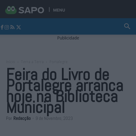
MENU
Jornal Alto Alentejo
Publicidade
Início
Terra a Terra
Portalegre
Feira do Livro de
Portalegre arranca
hoje na Biblioteca
Municipal
Por
Redacção
-
9 de Novembro, 2023