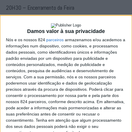
20H30 – Encerramento da Feira
Dia 10 – Sexta-feira
Damos valor à sua privacidade
Nós e os nossos 824
parceiros
armazenamos e/ou acedemos a
09H30 – Abertura da Feira
informações num dispositivo, como cookies, e processamos
dados pessoais, como identificadores únicos e informações
padrão enviadas por um dispositivo para publicidade e
10H00 – Participação da Rede BIP (Bibliotecas
conteúdos personalizados, medição de publicidade e
Integradas de Portalegre), através da leitura em voz
conteúdos, pesquisa de audiências e desenvolvimento de
serviços.
Com a sua permissão, nós e os nossos parceiros
alta de textos de vários autores, pelos alunos dos
poderemos usar identificação e dados de geolocalização
Agrupamentos de Escolas do Bonfim e José Régio, da
precisos através da procura de dispositivos. Poderá clicar para
consentir o processamento por nossa parte e pela parte dos
Escola Secundária de S. Lourenço e do Instituto
nossos 824 parceiros, conforme descrito acima. Em alternativa,
pode aceder a informações mais pormenorizadas e alterar as
Politécnico de Portalegre
suas preferências antes de consentir ou recusar o
consentimento.
Tenha em atenção que algum processamento
dos seus dados pessoais poderá não exigir o seu
10H30 – Workshop com o ilustrador e autor Pedro