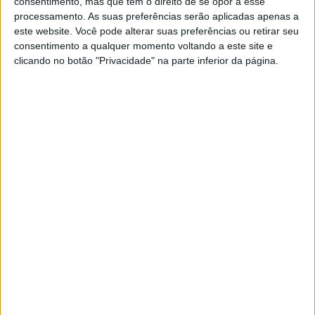
consentimento, mas que tem o direito de se opor a esse
Leitão
processamento. As suas preferências serão aplicadas apenas a
este website. Você pode alterar suas preferências ou retirar seu
consentimento a qualquer momento voltando a este site e
11H00 – Apresentação do livro “A Mais Terna Ilusão”,
clicando no botão "Privacidade" na parte inferior da página.
de Ricardo Boléo, com a presença do autor e da atriz
Cátia Terrinca
11H00 – Workshop com o ilustrador e autor Pedro
Leitão
13H00 – Pausa para almoço
14H00 – Reabertura da Feira
21H00 – Sessão com o autor Francisco Moita Flores