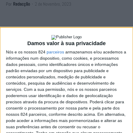
Por
Redacção
-
2 de Novembro, 2023
Durante a «maior parte dos dias do mês de Novembro»
Damos valor à sua privacidade
não haverá urgência de cirurgia no Hospital de
Nós e os nossos 824
parceiros
armazenamos e/ou acedemos a
Portalegre, informou esta quinta-feira, dia 2, a Sub-
informações num dispositivo, como cookies, e processamos
dados pessoais, como identificadores únicos e informações
região de Portalegre da Ordem dos Médicos.
padrão enviadas por um dispositivo para publicidade e
conteúdos personalizados, medição de publicidade e
Em comunicado enviado ao nosso jornal, a Sub-região de
conteúdos, pesquisa de audiências e desenvolvimento de
serviços.
Com a sua permissão, nós e os nossos parceiros
Portalegre da Ordem dos Médicos acrescenta que «a
poderemos usar identificação e dados de geolocalização
precisos através da procura de dispositivos. Poderá clicar para
população deverá procurar outra unidade hospitalar mais
consentir o processamento por nossa parte e pela parte dos
próxima do local de residência».
nossos 824 parceiros, conforme descrito acima. Em alternativa,
pode aceder a informações mais pormenorizadas e alterar as
suas preferências antes de consentir ou recusar o
Os constrangimentos no funcionamento da urgência de
consentimento.
Tenha em atenção que algum processamento