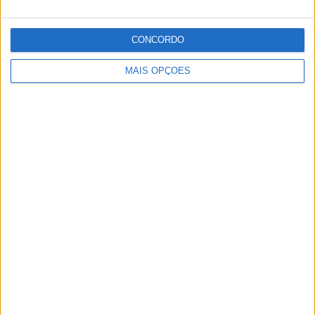
Publicidade
CONCORDO
MAIS OPÇÕES
Publicidade
Facebook
Instagram
RSS
X
Quem Somos
Contactos
Assinaturas
Publicidade
Política de Privacidade
Estatuto Editorial
Lei da Transparência
Livro de Reclamações