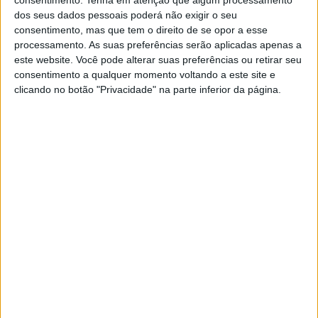
dos seus dados pessoais poderá não exigir o seu
cirurgia do Hospital de Portalegre devem-se ao facto de
consentimento, mas que tem o direito de se opor a esse
os médicos do Serviço de Cirurgia Geral se recusarem a
processamento. As suas preferências serão aplicadas apenas a
este website. Você pode alterar suas preferências ou retirar seu
realizar mais horas extraordinárias, o que, pelos vistos
consentimento a qualquer momento voltando a este site e
clicando no botão "Privacidade" na parte inferior da página.
vai continuar, uma vez que não se verificou acordo entre
os sindicatos médicos e o Ministério da Saúde.
Neste âmbito e com vista à normalização desta
situação, a Sub-região de Portalegre da Ordem dos
Médicos apela, uma vez mais, ao ministro da Saúde para
«que envide todos os esforços para que esta situação se
resolva».
Publicidade