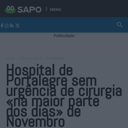
MENU
Jornal Alto Alentejo
Publicidade
Início
Terra a Terra
Portalegre
Hospital de
Portalegre sem
urgência de cirurgia
«na maior parte
dos dias» de
Novembro