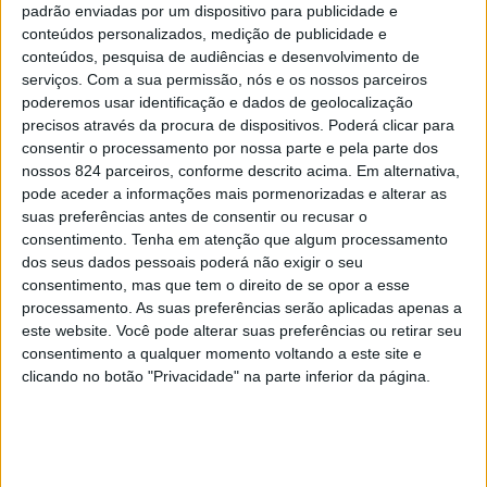
padrão enviadas por um dispositivo para publicidade e
consolidando uma posição de destaque do Alentejo, em
conteúdos personalizados, medição de publicidade e
conteúdos, pesquisa de audiências e desenvolvimento de
termos de execução, quando comparado com outros
serviços.
Com a sua permissão, nós e os nossos parceiros
poderemos usar identificação e dados de geolocalização
programas do Portugal 2020.
precisos através da procura de dispositivos. Poderá clicar para
consentir o processamento por nossa parte e pela parte dos
«É importante ressaltar que este aumento no mês de
nossos 824 parceiros, conforme descrito acima. Em alternativa,
pode aceder a informações mais pormenorizadas e alterar as
Outubro foi o mais substancial durante o ano corrente,
suas preferências antes de consentir ou recusar o
consentimento.
Tenha em atenção que algum processamento
quando comparado com as taxas de execução dos meses
dos seus dados pessoais poderá não exigir o seu
anteriores. Além disso, ao compararmos esse valor
consentimento, mas que tem o direito de se opor a esse
processamento. As suas preferências serão aplicadas apenas a
(91,6%) com a taxa de execução de Dezembro de 2022
este website. Você pode alterar suas preferências ou retirar seu
consentimento a qualquer momento voltando a este site e
(76,4%), observamos um aumento de 15,2%», refere a
clicando no botão "Privacidade" na parte inferior da página.
CCDRA em comunicado, acrescentado que «esta
evolução positiva demonstra o compromisso contínuo
com a eficácia na implementação do programa».