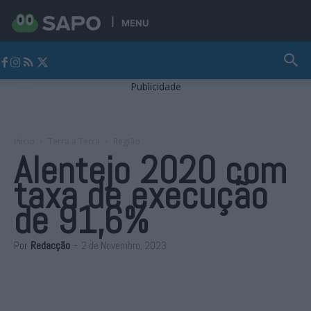
MENU
Jornal Alto Alentejo
Publicidade
Início
Terra a Terra
Região
Alentejo 2020 com
taxa de execução
de 91,6%
Por
Redacção
-
2 de Novembro, 2023