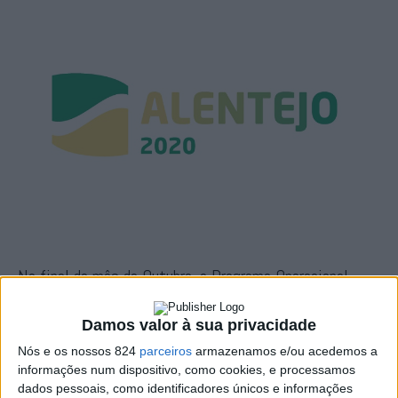
No final do mês de Outubro, o Programa Operacional
Regional do Alentejo – Alentejo 2020 apresentou uma
Damos valor à sua privacidade
taxa de execução de 91,6%. De acordo com a CCDRA,
Nós e os nossos 824
parceiros
armazenamos e/ou acedemos a
este valor representa um aumento significativo de mais
informações num dispositivo, como cookies, e processamos
dados pessoais, como identificadores únicos e informações
de 3,7 pontos percentuais em relação ao mês anterior,